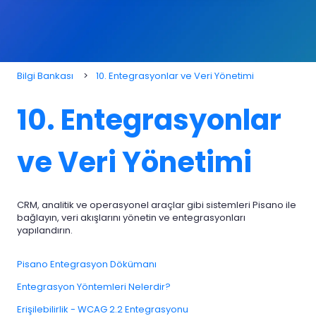
Bilgi Bankası
10. Entegrasyonlar ve Veri Yönetimi
10. Entegrasyonlar
ve Veri Yönetimi
CRM, analitik ve operasyonel araçlar gibi sistemleri Pisano ile
bağlayın, veri akışlarını yönetin ve entegrasyonları
yapılandırın.
Pisano Entegrasyon Dökümanı
Entegrasyon Yöntemleri Nelerdir?
Erişilebilirlik - WCAG 2.2 Entegrasyonu