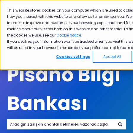
Türkçe
Tercümeler için alt menüyü göster
Müşteri portalı
This website stores cookies on your computer which are used to colle
how you interact with this website and allow us to remember you. We 
Ürünler
Sektörler
Neden
Akade
in order to improve and customize your browsing experience and for 
Ürünler için alt menüyü göster
Sektörler için alt menüyü göster
Neden Pisano i
Pisano
metrics about our visitors both on this website and other media. To f
the cookies we use, see our
Cookie Notice
.
If you decline, your information won’t be tracked when you visit this we
will be used in your browser to remember your preference not to be tra
Cookies settings
Accept All
Pisano Bilgi
Bankası
Arama alanı boş olduğundan herhangi bir öneri bulunmam