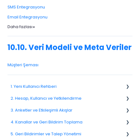
SMS Entegrasyonu
Email Entegrasyonu
Daha fazlası
▼
10.10. Veri Modeli ve Meta Veriler
Müşteri Şeması
1. Yeni Kullanıcı Rehberi
2. Hesap, Kullanıcı ve Yetkilendirme
1.1. Platforma Genel Bakış
3. Anketler ve Etkileşimli Akışlar
1.3. Navigasyon ve Çalışma Alanı
2.1 Hesap Ayarları
4. Kanallar ve Geri Bildirim Toplama
2.2. Kullanıcı Yönetimi
3.1. Anketlere Giriş
5. Geri Bildirimler ve Talep Yönetimi
2.3. Roller ve İzinler
3.2. Anket Oluşturma ve Yönetme
4.1. Kanallara Genel Bakış