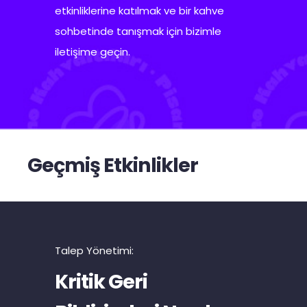
etkinliklerine katılmak
ve bir kahve
sohbetinde tanışmak için
bizimle
iletişime
geç
i
n
.
Geçmiş Etkinlikler
Talep Yönetimi:
Kritik Geri