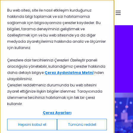
Bu web sitesi, site ile nasıl etkileşim kurduğunuz
hakkında bilgi toplamak ve sizi hatırlamamızı
sağlamak için bilgisayarınıza çerezler kaydeder. Bu
bilgileri, tarama deneyiminizi geliştirmek ve
40
+
200
+
özelleştirmek için ve bu web sitesinde ya da diğer
medyada ziyaretçilerimiz hakkında analiz ve ölçümler
için kullanırız.
Etkinlik
Konuşmacı
Çerezlere dair tercihlerinizi
Çerezleri Özelleştir
paneli
25,000
+
50
+
aracılığıyla yönetebilir, kullandığımız çerezler hakkında
daha detaylı bilgiye
Çerez Aydınlatma Metni
’nden
ulaşabilirsiniz.
Katılımcı
Şirket
Çerezleri reddetmeniz durumunda bu web sitesini
ziyaret ettiğinize ilişkin bilgiler izlenmez. Tarayıcınızda
izlenmeme tercihinizi hatırlamak için tek bir çerez
kullanılır.
Çerez Ayarları
Etkinlikler &
Hepsini kabul et
Tümünü reddet