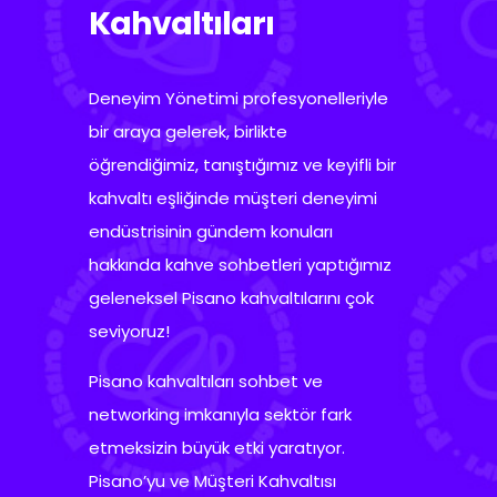
Kahvaltıları
Deneyim
Yönetimi
profesyonelleriyle
bir
araya
gelerek
,
birlikte
öğrendiğimiz
, tanıştığımız ve keyifli bir
kahvaltı eşliğinde müşteri deneyimi
endüstrisinin gündem konuları
hakkında kahve sohbetleri yaptığımız
geleneksel Pisano kahvaltılarını çok
seviyoruz!
Pisano k
ahvaltıları
sohbet
ve
networking
imkanıyla
sektör
fark
etmeksizin
büyük
etki
yaratıyor
.
Pisano’yu
ve
Müşteri
Kahvaltısı