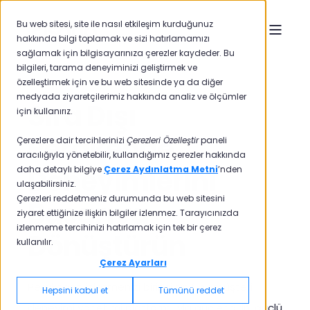
Bu web sitesi, site ile nasıl etkileşim kurduğunuz
hakkında bilgi toplamak ve sizi hatırlamamızı
sağlamak için bilgisayarınıza çerezler kaydeder. Bu
bilgileri, tarama deneyiminizi geliştirmek ve
özelleştirmek için ve bu web sitesinde ya da diğer
medyada ziyaretçilerimiz hakkında analiz ve ölçümler
Sıra Dışı
için kullanırız.
Perakende
Çerezlere dair tercihlerinizi
Çerezleri Özelleştir
paneli
aracılığıyla yönetebilir, kullandığımız çerezler hakkında
Deneyimlerini
daha detaylı bilgiye
Çerez Aydınlatma Metni
’nden
ulaşabilirsiniz.
Çerezleri reddetmeniz durumunda bu web sitesini
Başarıya
ziyaret ettiğinize ilişkin bilgiler izlenmez. Tarayıcınızda
izlenmeme tercihinizi hatırlamak için tek bir çerez
Dönüştürün
kullanılır.
Çerez Ayarları
Perakende işletmenizi birinci sınıf bir müşteri
Hepsini kabul et
Tümünü reddet
deneyimi yönetimi platformuyla güçlendirin, güçlü