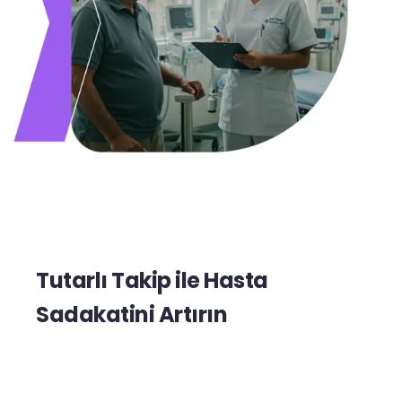
Tutarlı Takip ile Hasta
Sadakatini Artırın
Pisano, tek seferlik anketlerin ötesine geçerek
hasta deneyimini sürekli izleme imkânı sunar. Farklı