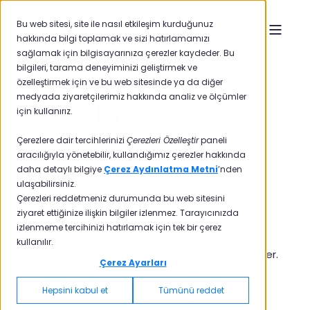
Bu web sitesi, site ile nasıl etkileşim kurduğunuz
hakkında bilgi toplamak ve sizi hatırlamamızı
sağlamak için bilgisayarınıza çerezler kaydeder. Bu
bilgileri, tarama deneyiminizi geliştirmek ve
özelleştirmek için ve bu web sitesinde ya da diğer
medyada ziyaretçilerimiz hakkında analiz ve ölçümler
Sağlıkta Gerçek
için kullanırız.
Zamanlı Hasta
Çerezlere dair tercihlerinizi
Çerezleri Özelleştir
paneli
aracılığıyla yönetebilir, kullandığımız çerezler hakkında
Deneyimi
daha detaylı bilgiye
Çerez Aydınlatma Metni
’nden
ulaşabilirsiniz.
Çerezleri reddetmeniz durumunda bu web sitesini
Yönetimi
ziyaret ettiğinize ilişkin bilgiler izlenmez. Tarayıcınızda
izlenmeme tercihinizi hatırlamak için tek bir çerez
kullanılır.
Sağlık hizmetlerinde her temas bir yaşamı etkiler.
Çerez Ayarları
Pisano, hastaların sesini anlık olarak duymanızı,
Hepsini kabul et
Tümünü reddet
doğru yanıtlar vermenizi ve her birimde, her