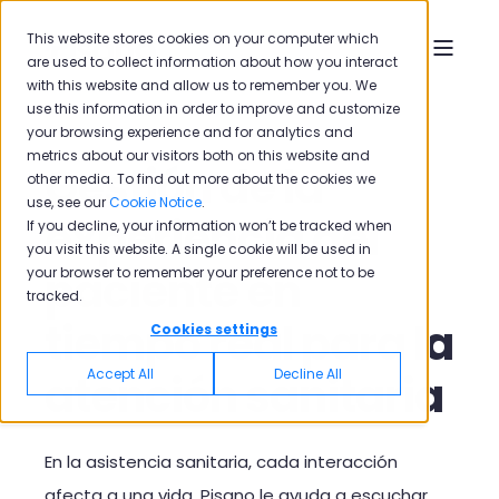
This website stores cookies on your computer which
are used to collect information about how you interact
with this website and allow us to remember you. We
use this information in order to improve and customize
your browsing experience and for analytics and
metrics about our visitors both on this website and
Gestión de la
other media. To find out more about the cookies we
use, see our
Cookie Notice
.
experiencia del
If you decline, your information won’t be tracked when
you visit this website. A single cookie will be used in
paciente en
your browser to remember your preference not to be
tracked.
tiempo real para la
Cookies settings
Accept All
Decline All
atención sanitaria
En la asistencia sanitaria, cada interacción
afecta a una vida. Pisano le ayuda a escuchar