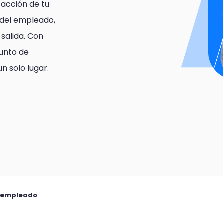
facción de tu
a del empleado,
 salida. Con
punto de
n solo lugar.
l empleado