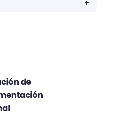
ación de
imentación
nal