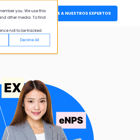
emember you. We use this
CIAR SESIÓN
CONOCE A NUESTROS EXPERTOS
and other media. To find
ence not to be tracked.
Decline All