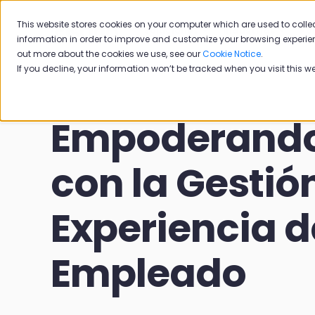
This website stores cookies on your computer which are used to colle
Soluciones
Industrias
Po
information in order to improve and customize your browsing experien
out more about the cookies we use, see our
Cookie Notice
.
If you decline, your information won’t be tracked when you visit this w
Empoderando
con la Gestión
Experiencia d
Empleado