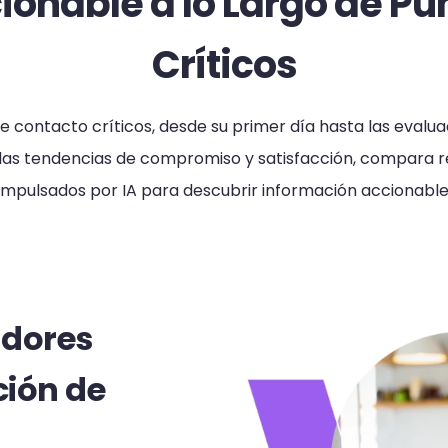
iónable a lo Largo de Pu
Críticos
e contacto críticos, desde su primer día hasta las evalu
a las tendencias de compromiso y satisfacción, compara re
impulsados por IA para descubrir información accionable
adores
ción de