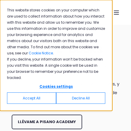
This website stores cookies on your computer which
are used to collect information about how you interact
with this website and allow us to remember you. We
use this information in order to improve and customize
your browsing experience and for analytics and
metrics about our visitors both on this website and
Guías y E-Books
other media. To find out more about the cookies we
use, see our
Cookie Notice
.
If you decline, your information won’t be tracked when
you visit this website. A single cookie will be used in
Guía paso a paso para resolver los desafíos
your browser to remember your preference not to be
diarios y de largo plazo de la gestión de la
tracked.
experiencia, estrategias y perspectivas nuevas, y
Cookies settings
marcos accionables para diseñar programas de
Accept All
Decline All
XM.
LLÉVAME A PISANO ACADEMY