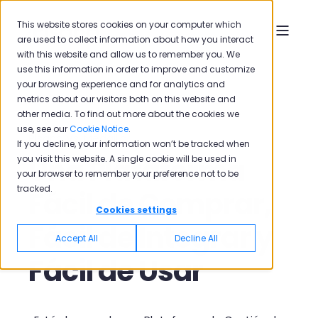
This website stores cookies on your computer which
are used to collect information about how you interact
with this website and allow us to remember you. We
use this information in order to improve and customize
your browsing experience and for analytics and
metrics about our visitors both on this website and
other media. To find out more about the cookies we
use, see our
Cookie Notice
.
Pisano Vs. Medallia
If you decline, your information won’t be tracked when
Una Plataforma
you visit this website. A single cookie will be used in
your browser to remember your preference not to be
tracked.
Fácil de Comprar,
Cookies settings
Fácil de Integrar y
Accept All
Decline All
Fácil de Usar