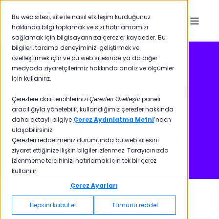
Bu web sitesi, site ile nasıl etkileşim kurduğunuz
hakkında bilgi toplamak ve sizi hatırlamamızı
sağlamak için bilgisayarınıza çerezler kaydeder. Bu
bilgileri, tarama deneyiminizi geliştirmek ve
özelleştirmek için ve bu web sitesinde ya da diğer
medyada ziyaretçilerimiz hakkında analiz ve ölçümler
için kullanırız.
Sağlık Kuruluşları
Çerezlere dair tercihlerinizi
Çerezleri Özelleştir
paneli
İçin Deneyim
aracılığıyla yönetebilir, kullandığımız çerezler hakkında
daha detaylı bilgiye
Çerez Aydınlatma Metni
’nden
Yönetimi Rehberi
ulaşabilirsiniz.
Çerezleri reddetmeniz durumunda bu web sitesini
ziyaret ettiğinize ilişkin bilgiler izlenmez. Tarayıcınızda
izlenmeme tercihinizi hatırlamak için tek bir çerez
kullanılır.
Çerez Ayarları
Rehberi İndirin
Hepsini kabul et
Tümünü reddet