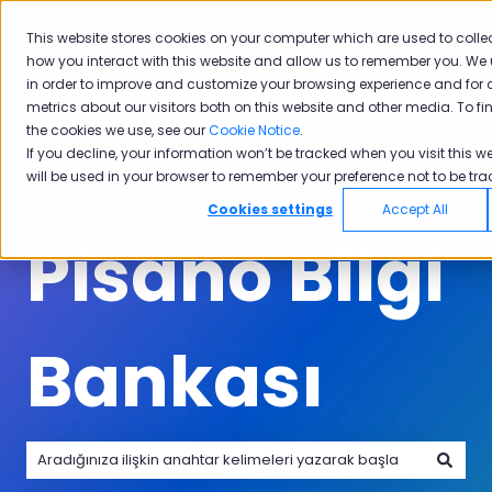
Türkçe
Tercümeler için alt menüyü göster
Müşteri portalı
This website stores cookies on your computer which are used to colle
how you interact with this website and allow us to remember you. We 
Ürünler
Sektörler
Neden
Akade
in order to improve and customize your browsing experience and for 
Ürünler için alt menüyü göster
Sektörler için alt menüyü göster
Neden Pisano i
Pisano
metrics about our visitors both on this website and other media. To f
the cookies we use, see our
Cookie Notice
.
If you decline, your information won’t be tracked when you visit this we
will be used in your browser to remember your preference not to be tra
Cookies settings
Accept All
Pisano Bilgi
Bankası
Arama alanı boş olduğundan herhangi bir öneri bulunmam