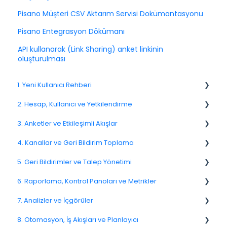
Pisano Müşteri CSV Aktarım Servisi Dokümantasyonu
Pisano Entegrasyon Dökümanı
API kullanarak (Link Sharing) anket linkinin
oluşturulması
1. Yeni Kullanıcı Rehberi
2. Hesap, Kullanıcı ve Yetkilendirme
1.1. Platforma Genel Bakış
3. Anketler ve Etkileşimli Akışlar
1.3. Navigasyon ve Çalışma Alanı
2.1 Hesap Ayarları
4. Kanallar ve Geri Bildirim Toplama
2.2. Kullanıcı Yönetimi
3.1. Anketlere Giriş
5. Geri Bildirimler ve Talep Yönetimi
2.3. Roller ve İzinler
3.2. Anket Oluşturma ve Yönetme
4.1. Kanallara Genel Bakış
6. Raporlama, Kontrol Panoları ve Metrikler
2.4. Ekipler, Birimler ve Organizasyon Yapısı
3.3. Soru Türleri
4.2. E-posta Anketleri
Spam
7. Analizler ve İçgörüler
2.5. Erişim Politikaları
3.4. Anket Mantığı ve Akış Yapısı
4.4. Bağlantı ve QR Kod Anketleri
Geri Bildirim
NPS
8. Otomasyon, İş Akışları ve Planlayıcı
2.6. Bildirimler ve Kullanıcı Tercihleri
3.5. Anket Tasarımı ve Biçimlendirme
4.5. Web Açılır Pencereleri
Müşteri Yanıtlama
CSAT
7.6. Etken Analizi