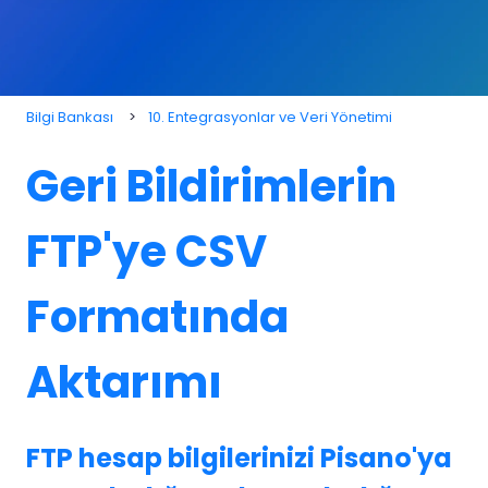
Bilgi Bankası
10. Entegrasyonlar ve Veri Yönetimi
Geri Bildirimlerin
FTP'ye CSV
Formatında
Aktarımı
FTP hesap bilgilerinizi Pisano'ya