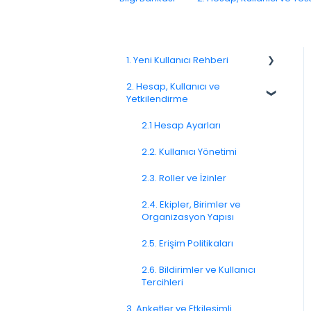
1. Yeni Kullanıcı Rehberi
2. Hesap, Kullanıcı ve
1.1. Platforma Genel Bakış
Yetkilendirme
1.3. Navigasyon ve Çalışma
Alanı
2.1 Hesap Ayarları
2.2. Kullanıcı Yönetimi
2.3. Roller ve İzinler
2.4. Ekipler, Birimler ve
Organizasyon Yapısı
2.5. Erişim Politikaları
2.6. Bildirimler ve Kullanıcı
Tercihleri
3. Anketler ve Etkileşimli