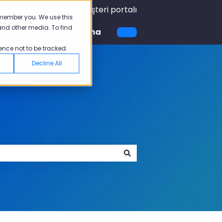
Müşteri portalı
emember you. We use this
and other media. To find
emi
Fiyatlandırma
için alt menüyü göster
Akademi için alt menüyü göster
ence not to be tracked.
Decline All