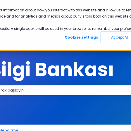
yü göster
ct information about how you interact with this website and allow us to r
ce and for analytics and metrics about our visitors both on this website 
nler
Sektörler
Neden Pisano
Akad
Ürünler için alt menüyü göster
Sektörler için alt menüyü göster
Neden Pisano 
ebsite. A single cookie will be used in your browser to remember your prefer
Cookies settings
Accept All
ilgi Bankası
 bir öneri bulunmamaktadır.
tkilendirme