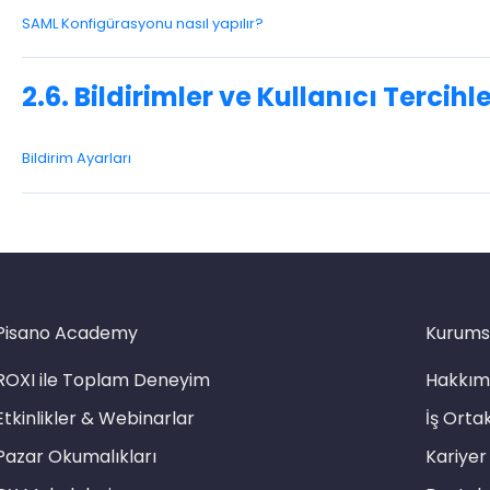
SAML Konfigürasyonu nasıl yapılır?
2.6. Bildirimler ve Kullanıcı Tercihle
Bildirim Ayarları
Pisano Academy
Kurums
ROXI ile Toplam Deneyim
Hakkım
Etkinlikler & Webinarlar
İş Ortak
Pazar Okumalıkları
Kariyer