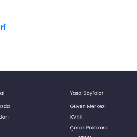
ri
al
Yasal Sayfalar
ızda
Güven Merkezi
ları
KVKK
Çerez Politikası