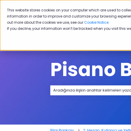
Türkçe
Tercümeler için alt menü
This website stores cookies on your computer which are used to colle
information in order to improve and customize your browsing experien
Ürü
out more about the cookies we use, see our
Cookie Notice
.
If you decline, your information won’t be tracked when you visit this w
Pisano B
Arama alanı boş olduğundan herhangi
Bilgi Bankası
2. Hesap, Kullanıcı ve Ye