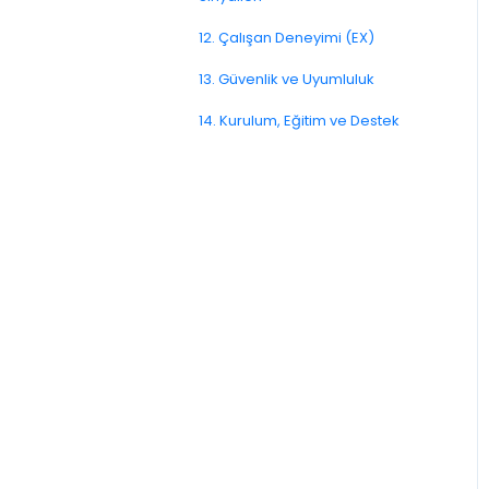
12. Çalışan Deneyimi (EX)
11.7. Yolculuk Sinyalleri
4.12. Kanal Sorunlarına
Çözümler
13. Güvenlik ve Uyumluluk
Link Kanalı
14. Kurulum, Eğitim ve Destek
SMS Kanalı
E-Posta Kanalı
Push Notifikasyon Kanalı
CATI