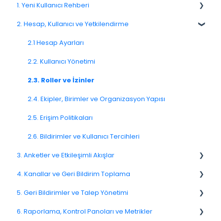
1. Yeni Kullanıcı Rehberi
2. Hesap, Kullanıcı ve Yetkilendirme
1.1. Platforma Genel Bakış
1.3. Navigasyon ve Çalışma Alanı
2.1 Hesap Ayarları
2.2. Kullanıcı Yönetimi
2.3. Roller ve İzinler
2.4. Ekipler, Birimler ve Organizasyon Yapısı
2.5. Erişim Politikaları
2.6. Bildirimler ve Kullanıcı Tercihleri
3. Anketler ve Etkileşimli Akışlar
4. Kanallar ve Geri Bildirim Toplama
3.1. Anketlere Giriş
5. Geri Bildirimler ve Talep Yönetimi
3.2. Anket Oluşturma ve Yönetme
4.1. Kanallara Genel Bakış
6. Raporlama, Kontrol Panoları ve Metrikler
3.3. Soru Türleri
4.2. E-posta Anketleri
Spam