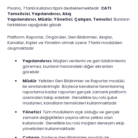
Pisano, 7 farklı kullanıcı tipini desteklemektedir.
CATI
Temsilcisi
,
Yapılandırıcı
,
Akış
Yapılandırıcı
,
Müdür
,
Yönetici
,
Çalışan
,
Temsilci
. Bunların
farklılıkları aşağıdaki gibidir.
Platform; Raporlar, Öngörüler, Geri Bildirimler, Akışlar,
Kanallar, Kişiler ve Yönetim olmak üzere 7 farklı modülden
oluşmaktadır.
Yapılandırıcı:
Müşteri verilerini ve geri bildirimlerini
göremez, bunların haricindeki diğer ekranları
görebilir.
Müdür
: Yetkileri Geri Bildirimler ve Raporlar modülü
ile sınırlandırılmıştır. Böylece kendisine tanımlanmış
raporlama kadar raporları gerçek zamanlı platform
üzerinden takip edebilir. Genellikle bu rolü şube
müdürleri, kanalların temsilcileri kullanmaktadır.
Yönetici
: Tüm modüllerin açık olduğu ve gerçek
zamanlı değişiklikleri yayına alma yetkisi olan
kullanıcıdır. Genellikle bu rolü müşteri deneyim ekip
yöneticileri kullanmaktadır.
Çalışan
: Sadece Geri Bildirimler modülü ile