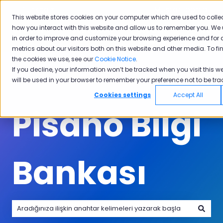
Türkçe
Tercümeler için alt menüyü göster
Müşteri portalı
This website stores cookies on your computer which are used to colle
how you interact with this website and allow us to remember you. We 
Ürünler
Sektörler
Neden
Akade
in order to improve and customize your browsing experience and for 
Ürünler için alt menüyü göster
Sektörler için alt menüyü göster
Neden Pisano i
Pisano
metrics about our visitors both on this website and other media. To f
the cookies we use, see our
Cookie Notice
.
If you decline, your information won’t be tracked when you visit this we
will be used in your browser to remember your preference not to be tra
Cookies settings
Accept All
Pisano Bilgi
Bankası
Arama alanı boş olduğundan herhangi bir öneri bulunmam