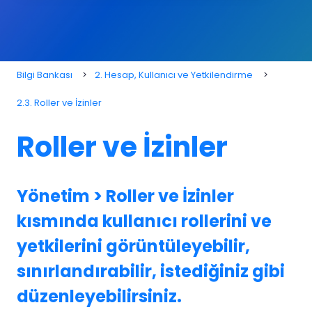
Bilgi Bankası
2. Hesap, Kullanıcı ve Yetkilendirme
2.3. Roller ve İzinler
Roller ve İzinler
Yönetim > Roller ve İzinler
kısmında kullanıcı rollerini ve
yetkilerini görüntüleyebilir,
sınırlandırabilir, istediğiniz gibi
düzenleyebilirsiniz.