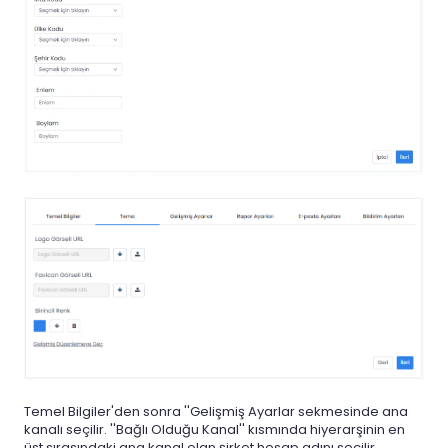
Temel Bilgiler'den sonra ''Gelişmiş Ayarlar sekmesinde ana
kanalı seçilir. ''Bağlı Olduğu Kanal'' kısmında hiyerarşinin en
üst sırasındaki ana kanal olan şirket hesap adını seçilir.