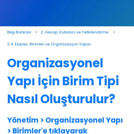
Bilgi Bankası
2. Hesap, Kullanıcı ve Yetkilendirme
2.4. Ekipler, Birimler ve Organizasyon Yapısı
Organizasyonel
Yapı İçin Birim Tipi
Nasıl Oluşturulur?
Yönetim > Organizasyonel Yapı
> Birimler'e tıklayarak