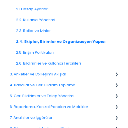
1.3. Navigasyon ve Çalışma Alanı
2.1 Hesap Ayarları
2.2. Kullanıcı Yönetimi
2.3. Roller ve İzinler
2.4. Ekipler, Birimler ve Organizasyon Yapısı
2.5. Erişim Politikaları
2.6. Bildirimler ve Kullanıcı Tercihleri
3. Anketler ve Etkileşimli Akışlar
4. Kanallar ve Geri Bildirim Toplama
3.1. Anketlere Giriş
5. Geri Bildirimler ve Talep Yönetimi
3.2. Anket Oluşturma ve Yönetme
4.1. Kanallara Genel Bakış
6. Raporlama, Kontrol Panoları ve Metrikler
3.3. Soru Türleri
4.2. E-posta Anketleri
Spam
7. Analizler ve İçgörüler
3.4. Anket Mantığı ve Akış Yapısı
4.4. Bağlantı ve QR Kod Anketleri
Geri Bildirim
NPS