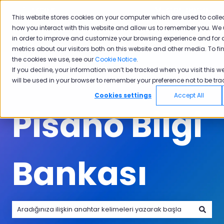
Türkçe
Tercümeler için alt menüyü göster
Müşteri portalı
This website stores cookies on your computer which are used to colle
how you interact with this website and allow us to remember you. We 
Ürünler
Sektörler
Neden
Akade
in order to improve and customize your browsing experience and for 
Ürünler için alt menüyü göster
Sektörler için alt menüyü göster
Neden Pisano i
Pisano
metrics about our visitors both on this website and other media. To f
the cookies we use, see our
Cookie Notice
.
If you decline, your information won’t be tracked when you visit this we
will be used in your browser to remember your preference not to be tra
Cookies settings
Accept All
Pisano Bilgi
Bankası
Arama alanı boş olduğundan herhangi bir öneri bulunmam