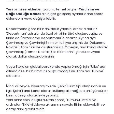
Yeni bir birim eklerken zorunlu temel bilgiler
Tür, İsim ve
Bağlı Olduğu Kanal
'dır, diğer gelişmiş ayarlar daha sonra
eklenebilir veya değiştirilebilir.
Departmana göre bir bankacılık yapısını örnek alabiliriz.
'Departman' adı altında özel bir birim türü oluşturacağız ve
Birim adı 'Pazarlama Departmanı' olacaktır. Ayrıca ayrı
Çevrimdışı ve Çevrimiçi Birimler ile hiyerarşimizde 'Dokunma
Noktası' Birim türü de oluşturabiliriz. Örneğin, ana kanal olarak
Çevrimdışı (Temas Noktası) ile birimlerin üçüncü seviyesi
olarak dallar oluşturabilirsiniz.
Veya Store'un global perakende yapısı örneği için. 'Ülke' adı
altında özel bir birim türü oluşturacağız ve Birim adı 'Türkiye'
olacaktır.
İkinci düzeyde, hiyerarşimizde 'Şehir' Birim tipi oluşturabilir ve
ilgili Şehir'i ana kanal olarak kullanarak mağazaları üçüncü bir
birim düzeyi olarak ekleyebiliriz.
Yeni birim tipini oluşturduktan sonra, 'Tümünü Listele' ve
ardından 'Ekle'yi tıklayarak sınırsız sayıda Birim ekleyebilir ve
detaylarını girebilirsiniz.