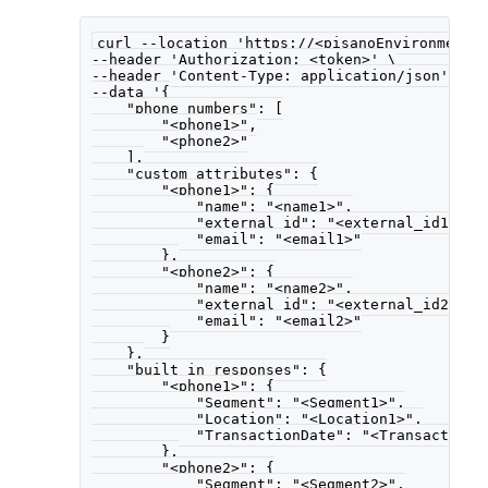
curl --location 'https://<pisanoEnvironment>
--header 'Authorization: <token>' \
--header 'Content-Type: application/json' \
--data '{
    "phone_numbers": [
        "<phone1>",
        "<phone2>"
    ],
    "custom_attributes": {
        "<phone1>": {
            "name": "<name1>",
            "external_id": "<external_id1>",
            "email": "<email1>"
        },
        "<phone2>": {
            "name": "<name2>",
            "external_id": "<external_id2>",
            "email": "<email2>"
        }
    },
    "built_in_responses": {
        "<phone1>": {
            "Segment": "<Segment1>",
            "Location": "<Location1>",
            "TransactionDate": "<TransactionD
        },
        "<phone2>": {
            "Segment": "<Segment2>",