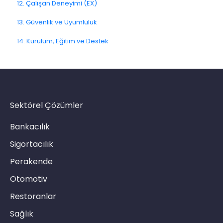
12. Çalışan Deneyimi (EX)
4.12. Kanal Sorunlarına Çözümler
11.7. Yolculuk Sinyalleri
13. Güvenlik ve Uyumluluk
Link Kanalı
14. Kurulum, Eğitim ve Destek
SMS Kanalı
E-Posta Kanalı
Push Notifikasyon Kanalı
CATI
Sektörel Çözümler
Bankacılık
Sigortacılık
Perakende
Otomotiv
Restoranlar
Sağlık