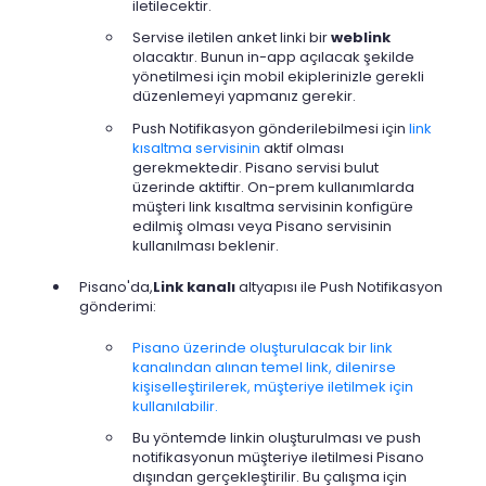
iletilecektir.
Servise iletilen anket linki bir
weblink
olacaktır. Bunun in-app açılacak şekilde
yönetilmesi için mobil ekiplerinizle gerekli
düzenlemeyi yapmanız gerekir.
Push Notifikasyon gönderilebilmesi için
link
kısaltma servisinin
aktif olması
gerekmektedir. Pisano servisi bulut
üzerinde aktiftir. On-prem kullanımlarda
müşteri link kısaltma servisinin konfigüre
edilmiş olması veya Pisano servisinin
kullanılması beklenir.
Pisano'da,
Link kanalı
altyapısı ile Push Notifikasyon
gönderimi:
Pisano üzerinde oluşturulacak bir link
kanalından alınan temel link, dilenirse
kişiselleştirilerek, müşteriye iletilmek için
kullanılabilir.
Bu yöntemde linkin oluşturulması ve push
notifikasyonun müşteriye iletilmesi Pisano
dışından gerçekleştirilir. Bu çalışma için