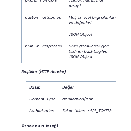
phone_numbers
Telefon numaraları
array’i
custom_attributes
Müşteri özel bilgi alanları
ve değerleri.
JSON Object
built_in_responses
Linke gömülecek geri
bildirim bazlı bilgiler.
JSON Object
Başlıklar (HTTP Header)
Başlık
Değer
Content-Type
application/json
Authorization
Token token=<API_TOKEN>
Örnek cURL İsteği