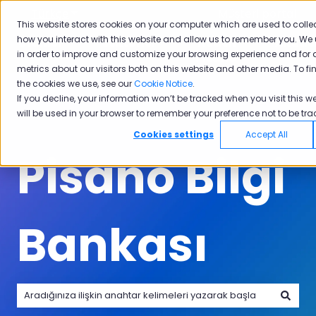
Türkçe
Tercümeler için alt menüyü göster
Müşteri portalı
This website stores cookies on your computer which are used to colle
how you interact with this website and allow us to remember you. We 
Ürünler
Sektörler
Neden
Akade
in order to improve and customize your browsing experience and for 
Ürünler için alt menüyü göster
Sektörler için alt menüyü göster
Neden Pisano i
Pisano
metrics about our visitors both on this website and other media. To f
the cookies we use, see our
Cookie Notice
.
If you decline, your information won’t be tracked when you visit this we
will be used in your browser to remember your preference not to be tra
Cookies settings
Accept All
Pisano Bilgi
Bankası
Arama alanı boş olduğundan herhangi bir öneri bulunmam