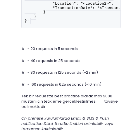
            "Location": "<Location2>",
            "TransactionDate": "<TransactionD
        }
    }
}'
# - 20 requests in 5 seconds
# - 40 requests in 25 seconds
# - 80 requests in 125 seconds (~2 min)
# - 160 requests in 625 seconds (~10 min)
Tek bir requestte best practice olarak max 5000
musteri icin tetikleme gerceklestirilmesi tavsiye
edilmektedir.
On premise kurulumlarda Email & SMS & Push
notification &Link throttle limitleri artırılabilir veya
tamamen kaldırılabilir