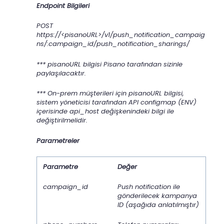
Endpoint Bilgileri
POST
https://<pisanoURL>/v1/push_notification_campaig
ns/
:campaign_id/push_notification_sharings/
*** pisanoURL bilgisi Pisano tarafından sizinle
paylaşılacaktır.
*** On-prem müşterileri için pisanoURL bilgisi,
sistem yöneticisi tarafından API configmap (ENV)
içerisinde api_host değişkenindeki bilgi ile
değiştirilmelidir.
Parametreler
Parametre
Değer
campaign_id
Push notification ile
gönderilecek kampanya
ID (aşağıda anlatılmıştır)