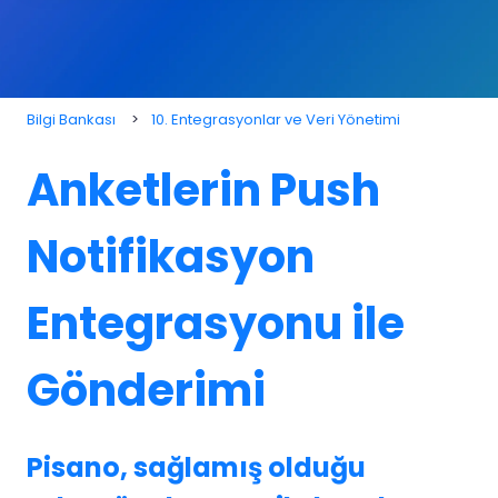
Bilgi Bankası
10. Entegrasyonlar ve Veri Yönetimi
Anketlerin Push
Notifikasyon
Entegrasyonu ile
Gönderimi
Pisano, sağlamış olduğu