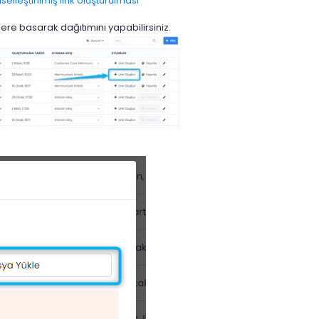
elleştirilmiş link oluşturulması
re basarak dağıtımını yapabilirsiniz.