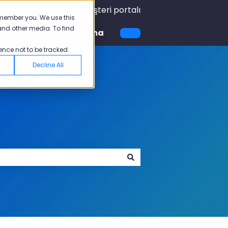
Müşteri portalı
emember you. We use this
and other media. To find
emi
Fiyatlandırma
için alt menüyü göster
Akademi için alt menüyü göster
ence not to be tracked.
Decline All