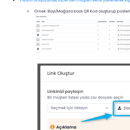
Pisano arayüzünde, Excel'den müşteri verisi yüklenerek kişis
Örnek: Bayi/Mağaza bazlı QR Kod oluşturup posterle