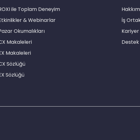
ROXI ile Toplam Deneyim
Hakkım
Etkinlikler & Webinarlar
İş Ortak
Pazar Okumalıkları
Kariyer
CX Makaleleri
Destek
EX Makaleleri
CX Sözlüğü
EX Sözlüğü