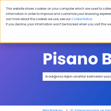
Türkçe
Tercümeler için alt menü
This website stores cookies on your computer which are used to colle
information in order to improve and customize your browsing experien
Ürü
out more about the cookies we use, see our
Cookie Notice
.
If you decline, your information won’t be tracked when you visit this w
Pisano B
Arama alanı boş olduğundan herhangi
Bilgi Bankası
10. Entegrasyonlar ve Ver