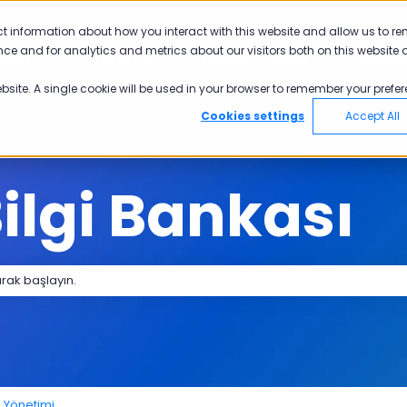
yü göster
ct information about how you interact with this website and allow us to r
ce and for analytics and metrics about our visitors both on this website 
nler
Sektörler
Neden Pisano
Akad
Ürünler için alt menüyü göster
Sektörler için alt menüyü göster
Neden Pisano 
ebsite. A single cookie will be used in your browser to remember your prefer
Cookies settings
Accept All
ilgi Bankası
 bir öneri bulunmamaktadır.
i Yönetimi