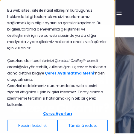
Bu web sitesi, site ile nasıl etkileşim kurduğunuz
hakkında bilgi toplamak ve sizi hatırlamamızı
sağlamak için bilgisayarınıza çerezler kaydeder. Bu
bilgileri, tarama deneyiminizi geliştirmek ve
özelleştirmek için ve bu web sitesinde ya da diğer
medyada ziyaretçilerimiz hakkında analiz ve ölçümler
için kullanırız.
Çerezlere dair tercihlerinizi
Çerezleri Özelleştir
paneli
03.Eyl.2024 13:00:00
15 min read
aracılığıyla yönetebilir, kullandığımız çerezler hakkında
daha detaylı bilgiye
Çerez Aydınlatma Metni
’nden
Deneyim Getirisi
ulaşabilirsiniz.
Çerezleri reddetmeniz durumunda bu web sitesini
Nasıl En Üst
ziyaret ettiğinize ilişkin bilgiler izlenmez. Tarayıcınızda
izlenmeme tercihinizi hatırlamak için tek bir çerez
Düzeye Çıkarılır?
kullanılır.
Çerez Ayarları
Hepsini kabul et
Tümünü reddet