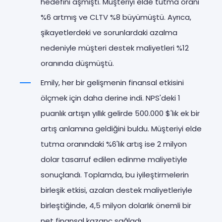
hedefini aşmıştı. Müşteriyi elde tutma oranı
%6 artmış ve CLTV %8 büyümüştü. Ayrıca,
şikayetlerdeki ve sorunlardaki azalma
nedeniyle müşteri destek maliyetleri %12
oranında düşmüştü.
Emily, her bir gelişmenin finansal etkisini
ölçmek için daha derine indi. NPS'deki 1
puanlık artışın yıllık gelirde 500.000 $'lık ek bir
artış anlamına geldiğini buldu. Müşteriyi elde
tutma oranındaki %6'lık artış ise 2 milyon
dolar tasarruf edilen edinme maliyetiyle
sonuçlandı. Toplamda, bu iyileştirmelerin
birleşik etkisi, azalan destek maliyetleriyle
birleştiğinde, 4,5 milyon dolarlık önemli bir
net finansal kazanç sağladı.