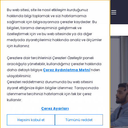
Bu web sitesi, site ile nasıl etkileşim kurduğunuz
hakkında bilgi toplamak ve sizi hatırlamamızı
sağlamak için bilgisayarınıza çerezler kaydeder. Bu
bilgileri, tarama deneyiminizi geliştirmek ve
özelleştirmek için ve bu web sitesinde ya da diğer
medyada ziyaretçilerimiz hakkında analiz ve ölçümler
için kullanırız.
Çerezlere dair tercihlerinizi
Çerezleri Özelleştir
paneli
Mehmet Oğuz Özdil
12 Tem 2024 14:01:05
aracılığıyla yönetebilir, kullandığımız çerezler hakkında
daha detaylı bilgiye
Çerez Aydınlatma Metni
’nden
12 min read
ulaşabilirsiniz.
Deneyim
Çerezleri reddetmeniz durumunda bu web sitesini
ziyaret ettiğinize ilişkin bilgiler izlenmez. Tarayıcınızda
Yönetiminde ROI
izlenmeme tercihinizi hatırlamak için tek bir çerez
kullanılır.
(Yatırım Getirisi)
Çerez Ayarları
Hepsini kabul et
Tümünü reddet
Nasıl Ölçülür?