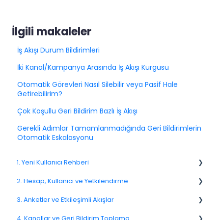
İlgili makaleler
İş Akışı Durum Bildirimleri
İki Kanal/Kampanya Arasında İş Akışı Kurgusu
Otomatik Görevleri Nasıl Silebilir veya Pasif Hale
Getirebilirim?
Çok Koşullu Geri Bildirim Bazlı İş Akışı
Gerekli Adımlar Tamamlanmadığında Geri Bildirimlerin
Otomatik Eskalasyonu
1. Yeni Kullanıcı Rehberi
2. Hesap, Kullanıcı ve Yetkilendirme
1.1. Platforma Genel Bakış
3. Anketler ve Etkileşimli Akışlar
1.3. Navigasyon ve Çalışma Alanı
2.1 Hesap Ayarları
4. Kanallar ve Geri Bildirim Toplama
2.2. Kullanıcı Yönetimi
3.1. Anketlere Giriş