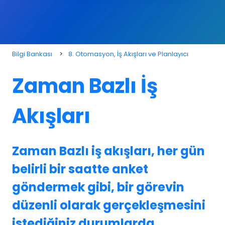
Bilgi Bankası
8. Otomasyon, İş Akışları ve Planlayıcı
Zaman Bazlı İş
Akışları
Zaman Bazlı iş akışları, her gün
belirli bir saatte anket
göndermek gibi, bir görevin
düzenli olarak gerçekleşmesini
istediğiniz durumlarda