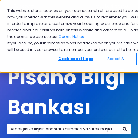
Türkçe
Tercümeler için alt menüyü göster
Müşteri portalı
This website stores cookies on your computer which are used to colle
how you interact with this website and allow us to remember you. We 
Ürünler
Sektörler
Neden
Akade
in order to improve and customize your browsing experience and for 
Ürünler için alt menüyü göster
Sektörler için alt menüyü göster
Neden Pisano i
Pisano
metrics about our visitors both on this website and other media. To f
the cookies we use, see our
Cookie Notice
.
If you decline, your information won’t be tracked when you visit this we
will be used in your browser to remember your preference not to be tra
Cookies settings
Accept All
Pisano Bilgi
Bankası
Arama alanı boş olduğundan herhangi bir öneri bulunmam