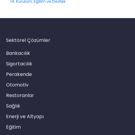
14. Kurulum, Eğitim ve Destek
E-Posta Kanalı
Push Notifikasyon Kanalı
CATI
Sektörel Çözümler
Bankacılık
Sigortacılık
Perakende
Otomotiv
Restoranlar
Sağlık
Enerji ve Altyapı
Eğitim