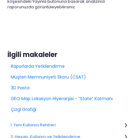
köşesindeki Yayınla butonuna basarak analizinizi
raporunuzda görüntüleyebilirsiniz.
İlgili makaleler
Raporlarda Yetkilendirme
Müşteri Memnuniyeti Skoru (CSAT)
3D Pasta
GEO Map Lokasyon Hiyerarşisi - “State” Katmanı
Çizgi Grafiği
1. Yeni Kullanıcı Rehberi
2. Hesap, Kullanıcı ve Yetkilendirme
1.1. Platforma Genel Bakış