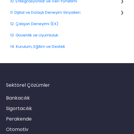
10. Entegrasyonlar ve Veri Yönetimi
Link Kanalı
8.5. İş Akışı Aksiyonları
11. Dijital ve Dolaylı Deneyim Sinyalleri
SMS Kanalı
10.10. Veri Modeli ve Meta Veriler
12. Çalışan Deneyimi (EX)
E-Posta Kanalı
11.7. Yolculuk Sinyalleri
13. Güvenlik ve Uyumluluk
Push Notifikasyon Kanalı
14. Kurulum, Eğitim ve Destek
CATI
Sektörel Çözümler
Bankacılık
Sigortacılık
Perakende
Otomotiv