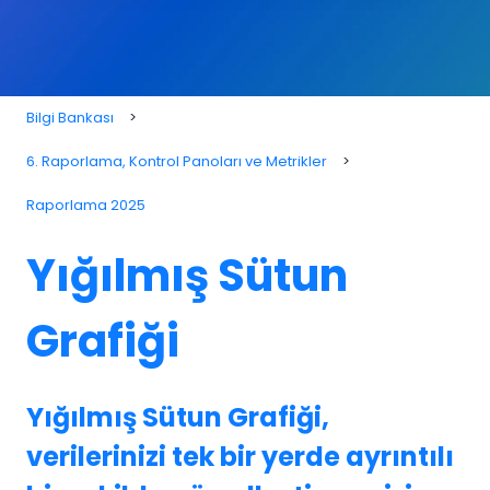
Bilgi Bankası
6. Raporlama, Kontrol Panoları ve Metrikler
Raporlama 2025
Yığılmış Sütun
Grafiği
Yığılmış Sütun Grafiği,
verilerinizi tek bir yerde ayrıntılı