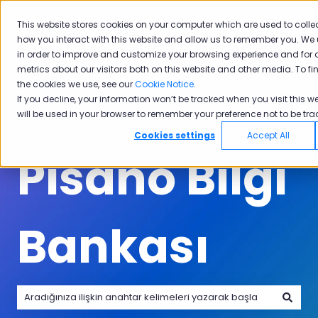
Türkçe
Tercümeler için alt menüyü göster
Müşteri portalı
This website stores cookies on your computer which are used to colle
how you interact with this website and allow us to remember you. We 
Ürünler
Sektörler
Neden
Akade
in order to improve and customize your browsing experience and for 
Ürünler için alt menüyü göster
Sektörler için alt menüyü göster
Neden Pisano i
Pisano
metrics about our visitors both on this website and other media. To f
the cookies we use, see our
Cookie Notice
.
If you decline, your information won’t be tracked when you visit this we
will be used in your browser to remember your preference not to be tra
Cookies settings
Accept All
Pisano Bilgi
Bankası
Arama alanı boş olduğundan herhangi bir öneri bulunmam