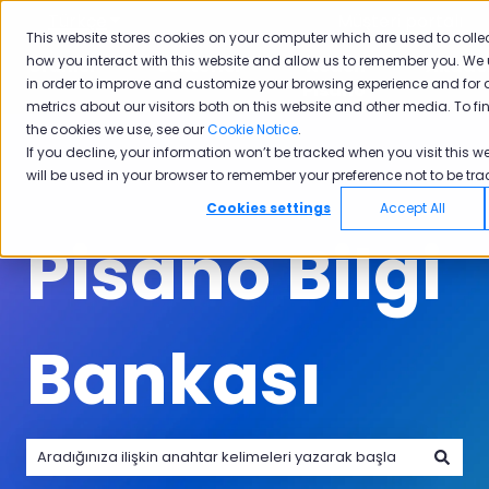
Türkçe
Tercümeler için alt menüyü göster
Müşteri portalı
This website stores cookies on your computer which are used to colle
how you interact with this website and allow us to remember you. We 
Ürünler
Sektörler
Neden
Akade
in order to improve and customize your browsing experience and for 
Ürünler için alt menüyü göster
Sektörler için alt menüyü göster
Neden Pisano i
Pisano
metrics about our visitors both on this website and other media. To f
the cookies we use, see our
Cookie Notice
.
If you decline, your information won’t be tracked when you visit this we
will be used in your browser to remember your preference not to be tra
Cookies settings
Accept All
Pisano Bilgi
Bankası
Arama alanı boş olduğundan herhangi bir öneri bulunmam