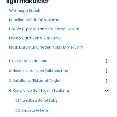
İlgili makaleler
Whatsapp Kanalı
Kanalları CSS ile Düzenleme
Link ve E-posta Kanalları: Temel Farklar
Pisano Dijital Kanal Kurulumu
Kiosk Durumunu Neden Takip Etmeliyim?
1. Yeni Kullanıcı Rehberi
2. Hesap, Kullanıcı ve Yetkilendirme
1.1. Platforma Genel Bakış
3. Anketler ve Etkileşimli Akışlar
1.3. Navigasyon ve Çalışma Alanı
2.1 Hesap Ayarları
4. Kanallar ve Geri Bildirim Toplama
2.2. Kullanıcı Yönetimi
3.1. Anketlere Giriş
2.3. Roller ve İzinler
3.2. Anket Oluşturma ve Yönetme
4.1. Kanallara Genel Bakış
2.4. Ekipler, Birimler ve Organizasyon Yapısı
3.3. Soru Türleri
4.2. E-posta Anketleri