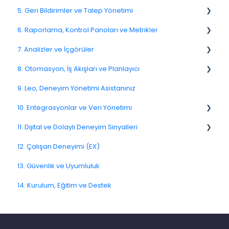
5. Geri Bildirimler ve Talep Yönetimi
6. Raporlama, Kontrol Panoları ve Metrikler
Spam
7. Analizler ve İçgörüler
Geri Bildirim
NPS
8. Otomasyon, İş Akışları ve Planlayıcı
Müşteri Yanıtlama
CSAT
7.6. Etken Analizi
9. Leo, Deneyim Yönetimi Asistanınız
Geri Bildirimlerle İlgili Sorular
Raporlama 2025
8.2. Kurallar ve Eskalasyonlar
10. Entegrasyonlar ve Veri Yönetimi
Atama
6.3. Dashboard Kurulumu ve Yönetimi
8.5. İş Akışı Aksiyonları
11. Dijital ve Dolaylı Deneyim Sinyalleri
5.4. Geri Bildirim Atama
10.10. Veri Modeli ve Meta Veriler
12. Çalışan Deneyimi (EX)
5.10. Geri Bildirimleri Dışa Aktarma
11.7. Yolculuk Sinyalleri
13. Güvenlik ve Uyumluluk
14. Kurulum, Eğitim ve Destek