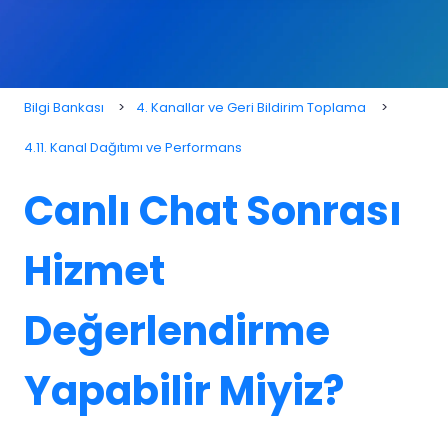
Bilgi Bankası
4. Kanallar ve Geri Bildirim Toplama
4.11. Kanal Dağıtımı ve Performans
Canlı Chat Sonrası
Hizmet
Değerlendirme
Yapabilir Miyiz?