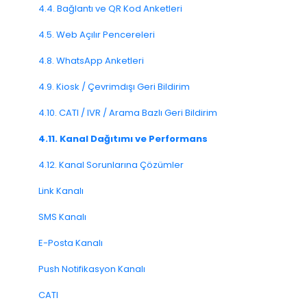
2.5. Erişim Politikaları
3.4. Anket Mantığı ve Akış Yapısı
4.4. Bağlantı ve QR Kod Anketleri
2.6. Bildirimler ve Kullanıcı Tercihleri
3.5. Anket Tasarımı ve Biçimlendirme
4.5. Web Açılır Pencereleri
3.6. Diller ve Yerelleştirme
4.8. WhatsApp Anketleri
3.7. Anket Test Etme ve Yayınlama
4.9. Kiosk / Çevrimdışı Geri Bildirim
Soru Tipleri S.S.S
4.10. CATI / IVR / Arama Bazlı Geri Bildirim
KVKK
4.11. Kanal Dağıtımı ve Performans
4.12. Kanal Sorunlarına Çözümler
Link Kanalı
SMS Kanalı
E-Posta Kanalı
Push Notifikasyon Kanalı
CATI