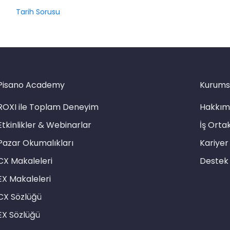
Tarih Sorusu
Pisano Academy
Kurums
ROXI ile Toplam Deneyim
Hakkım
Etkinlikler & Webinarlar
İş Ortak
Pazar Okumalıkları
Kariyer
CX Makaleleri
Destek
EX Makaleleri
CX Sözlüğü
EX Sözlüğü