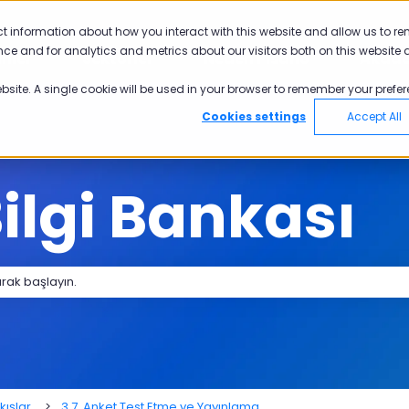
yü göster
ct information about how you interact with this website and allow us to r
ce and for analytics and metrics about our visitors both on this website 
nler
Sektörler
Neden Pisano
Akad
Ürünler için alt menüyü göster
Sektörler için alt menüyü göster
Neden Pisano 
ebsite. A single cookie will be used in your browser to remember your prefer
Cookies settings
Accept All
ilgi Bankası
 bir öneri bulunmamaktadır.
kışlar
3.7. Anket Test Etme ve Yayınlama