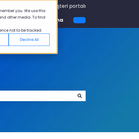
Müşteri portalı
emember you. We use this
and other media. To find
emi
Fiyatlandırma
için alt menüyü göster
Akademi için alt menüyü göster
ence not to be tracked.
Decline All