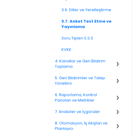
3.6. Diller ve Yerelleştirme
3.7. Anket Test Etme ve
Yayınlama
Soru Tipleri S.S.S
KVKK
4. Kanallar ve Geri Bildirim
Toplama
5. Geri Bildirimler ve Talep
4.1. Kanallara Genel Bakış
Yönetimi
4.2. E-posta Anketleri
6. Raporlama, Kontrol
Spam
Panoları ve Metrikler
4.4. Bağlantı ve QR Kod
Anketleri
Geri Bildirim
7. Analizler ve İçgörüler
NPS
4.5. Web Açılır Pencereleri
Müşteri Yanıtlama
8. Otomasyon, İş Akışları ve
CSAT
7.6. Etken Analizi
Planlayıcı
4.8. WhatsApp Anketleri
Geri Bildirimlerle İlgili Sorular
Raporlama 2025