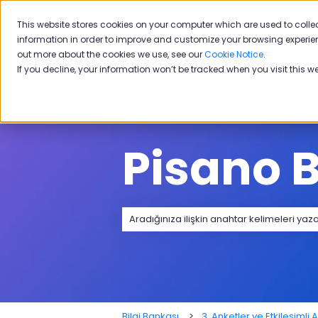
Türkçe
Tercümeler için alt menü
This website stores cookies on your computer which are used to colle
information in order to improve and customize your browsing experien
Ürü
out more about the cookies we use, see our
Cookie Notice
.
If you decline, your information won’t be tracked when you visit this w
Pisano B
Arama alanı boş olduğundan herhangi
Bilgi Bankası
3. Anketler ve Etkileşimli A