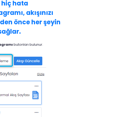
 hiç hata
agramı, akışınızı
den önce her şeyin
ağlar.
yagramı
butonları bulunur.