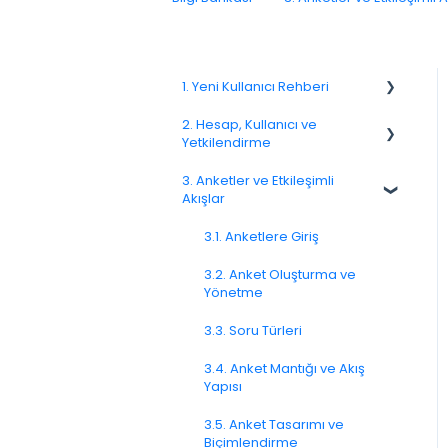
1. Yeni Kullanıcı Rehberi
2. Hesap, Kullanıcı ve
1.1. Platforma Genel Bakış
Yetkilendirme
1.3. Navigasyon ve Çalışma
3. Anketler ve Etkileşimli
Alanı
2.1 Hesap Ayarları
Akışlar
2.2. Kullanıcı Yönetimi
3.1. Anketlere Giriş
2.3. Roller ve İzinler
3.2. Anket Oluşturma ve
Yönetme
2.4. Ekipler, Birimler ve
Organizasyon Yapısı
3.3. Soru Türleri
2.5. Erişim Politikaları
3.4. Anket Mantığı ve Akış
Yapısı
2.6. Bildirimler ve Kullanıcı
Tercihleri
3.5. Anket Tasarımı ve
Biçimlendirme