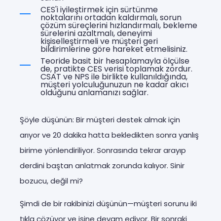
CES'i iyileştirmek için sürtünme
noktalarını ortadan kaldırmalı, sorun
çözüm süreçlerini hızlandırmalı, bekleme
sürelerini azaltmalı, deneyimi
kişiselleştirmeli ve müşteri geri
bildirimlerine göre hareket etmelisiniz.
Teoride basit bir hesaplamayla ölçülse
de, pratikte CES verisi toplamak zordur.
CSAT ve NPS ile birlikte kullanıldığında,
müşteri yolculuğunuzun ne kadar akıcı
olduğunu anlamanızı sağlar.
Şöyle düşünün: Bir müşteri destek almak için
arıyor ve 20 dakika hatta bekledikten sonra yanlış
birime yönlendiriliyor. Sonrasında tekrar arayıp
derdini baştan anlatmak zorunda kalıyor. Sinir
bozucu, değil mi?
Şimdi de bir rakibinizi düşünün—müşteri sorunu iki
tıkla çözüyor ve işine devam ediyor. Bir sonraki