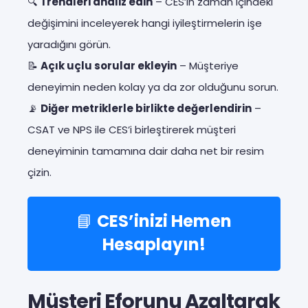
🔍
Trendleri analiz edin
– CES’in zaman içindeki
değişimini inceleyerek hangi iyileştirmelerin işe
yaradığını görün.
📝
Açık uçlu sorular ekleyin
– Müşteriye
deneyimin neden kolay ya da zor olduğunu sorun.
📡
Diğer metriklerle birlikte değerlendirin
–
CSAT ve NPS ile CES’i birleştirerek müşteri
deneyiminin tamamına dair daha net bir resim
çizin.
📘
CES’inizi Hemen
Hesaplayın!
Müşteri Eforunu Azaltarak