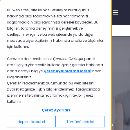
Bu web sitesi, site ile nasıl etkileşim kurduğunuz
hakkında bilgi toplamak ve sizi hatırlamamızı
sağlamak için bilgisayarınıza çerezler kaydeder. Bu
bilgileri, tarama deneyiminizi geliştirmek ve
özelleştirmek için ve bu web sitesinde ya da diğer
medyada ziyaretçilerimiz hakkında analiz ve ölçümler
için kullanırız.
Çerezlere dair tercihlerinizi
Çerezleri Özelleştir
paneli
Mehmet Oğuz Özdil
7 Şub 2025 17:43:42
aracılığıyla yönetebilir, kullandığımız çerezler hakkında
daha detaylı bilgiye
Çerez Aydınlatma Metni
’nden
6 min read
ulaşabilirsiniz.
Müşteri Efor
Çerezleri reddetmeniz durumunda bu web sitesini
ziyaret ettiğinize ilişkin bilgiler izlenmez. Tarayıcınızda
Skorunuzu (CES)
izlenmeme tercihinizi hatırlamak için tek bir çerez
kullanılır.
Nasıl
Çerez Ayarları
Hepsini kabul et
Tümünü reddet
İyileştirebilirsiniz?