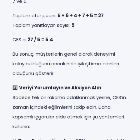
7 ve 5.
Toplam efor puanı:
5 + 6 + 4 + 7 + 5 = 27
Toplam yanıtlayan sayısı:
5
CES =
27 / 5 = 5.4
Bu sonuç, müşterilerin genel olarak deneyimi
kolay bulduğunu ancak hala iyileştirme alanları
olduğunu gösterir.
3️⃣
Veriyi Yorumlayın ve Aksiyon Alın:
Sadece tek bir rakama odaklanmak yerine, CES’in
zaman içindeki eğilimlerini takip edin. Daha
kapsamlı içgörüler elde etmek için şu yöntemleri
kullanın: