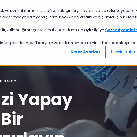
mak ve sizi hatırlamamızı sağlamak için bilgisayarınıza çerezler kaydeder. B
TR
Neden Pisano
Akademi
Fiyatlandırma
a diğer medyada ziyaretçilerimiz hakkında analiz ve ölçümler için kullanırı
ilir, kullandığımız çerezler hakkında daha detaylı bilgiye
Çerez Aydınlat
n bilgiler izlenmez. Tarayıcınızda izlenmeme tercihinizi hatırlamak için tek bi
Çerez Ayarları
Hepsini kabul 
 min read
izi Yapay
Bir