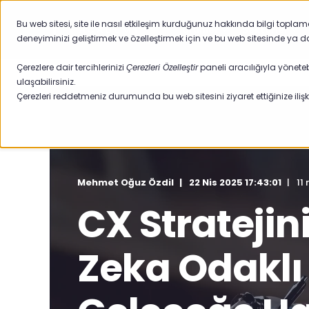
Bu web sitesi, site ile nasıl etkileşim kurduğunuz hakkında bilgi topla
Ürünler
Sektörler
deneyiminizi geliştirmek ve özelleştirmek için ve bu web sitesinde ya d
Çerezlere dair tercihlerinizi
Çerezleri Özelleştir
paneli aracılığıyla yöneteb
ulaşabilirsiniz.
Çerezleri reddetmeniz durumunda bu web sitesini ziyaret ettiğinize ilişki
Mehmet Oğuz Özdil
22 Nis 2025 17:43:01
11
CX Stratejin
Zeka Odaklı 