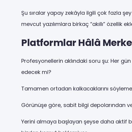
Şu sıralar yapay zekâyla ilgili çok fazla ş
mevcut yazılımlara birkaç “akıllı” özellik ek
Platformlar Hâlâ Merk
Profesyonellerin aklındaki soru şu: Her gü
edecek mi?
Tamamen ortadan kalkacaklarını söylemek zo
Görünüşe göre, sabit bilgi depolarından v
Yerini almaya başlayan şeyse daha aktif bir y