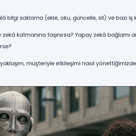
bilgi saklama (ekle, oku, güncelle, sil) ve bazı iş 
y zekâ katmanına taşınırsa? Yapay zekâ bağlamı anl
irse?
u yaklaşım, müşteriyle etkileşimi nasıl yönettiğimiz