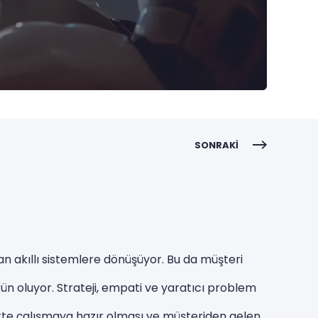
SONRAKI
şan akıllı sistemlere dönüşüyor. Bu da müşteri
ün oluyor. Strateji, empati ve yaratıcı problem
likte çalışmaya hazır olması ve müşteriden gelen