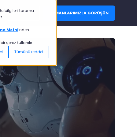
u bilgileri, tarama
GİRİŞ YAP
UZMANLARIMIZLA GÖRÜŞÜN
z.
ma Metni
’nden
r çerez kullanılır.
et
Tümünü reddet