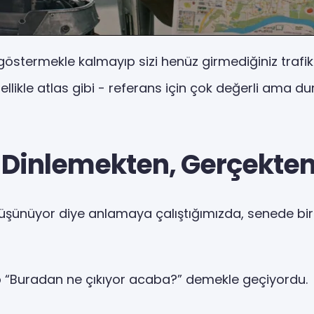
yı göstermekle kalmayıp sizi henüz girmediğiniz trafik
ellikle atlas gibi - referans için çok değerli ama d
 Dinlemekten, Gerçekte
 düşünüyor diye anlamaya çalıştığımızda, senede bi
p “Buradan ne çıkıyor acaba?” demekle geçiyordu.