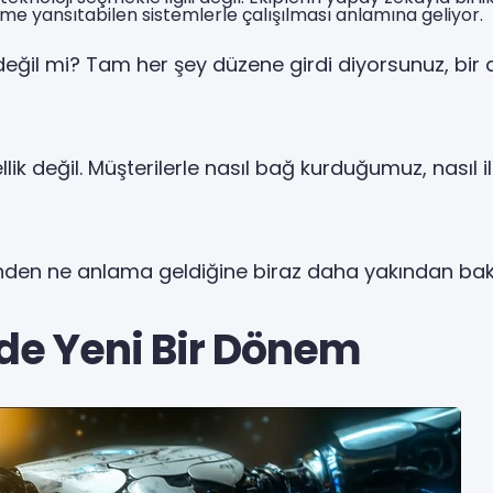
ime yansıtabilen sistemlerle çalışılması anlamına geliyor.
 değil mi? Tam her şey düzene girdi diyorsunuz, bir
ik değil. Müşterilerle nasıl bağ kurduğumuz, nasıl 
inden ne anlama geldiğine biraz daha yakından bak
e Yeni Bir Dönem