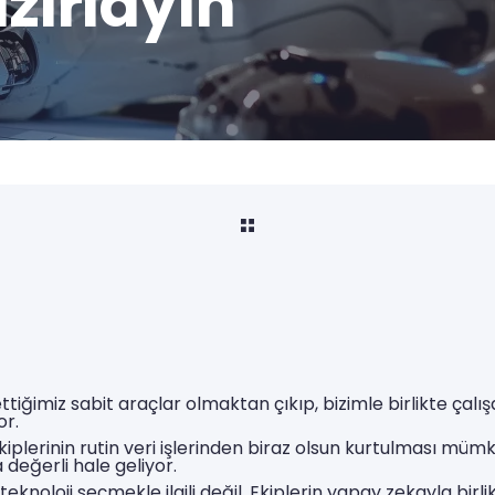
zırlayın
ttiğimiz sabit araçlar olmaktan çıkıp, bizimle birlikte çalı
or.
lerinin rutin veri işlerinden biraz olsun kurtulması mümk
 değerli hale geliyor.
noloji seçmekle ilgili değil. Ekiplerin yapay zekayla bir