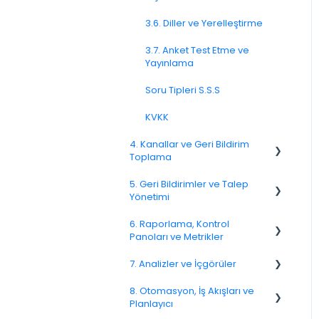
3.6. Diller ve Yerelleştirme
3.7. Anket Test Etme ve
Yayınlama
Soru Tipleri S.S.S
KVKK
4. Kanallar ve Geri Bildirim
Toplama
5. Geri Bildirimler ve Talep
4.1. Kanallara Genel Bakış
Yönetimi
4.2. E-posta Anketleri
6. Raporlama, Kontrol
Spam
Panoları ve Metrikler
4.4. Bağlantı ve QR Kod
Anketleri
Geri Bildirim
7. Analizler ve İçgörüler
NPS
4.5. Web Açılır Pencereleri
Müşteri Yanıtlama
8. Otomasyon, İş Akışları ve
CSAT
7.6. Etken Analizi
Planlayıcı
4.8. WhatsApp Anketleri
Geri Bildirimlerle İlgili Sorular
Raporlama 2025