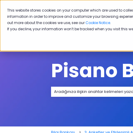
Türkçe
Tercümeler için alt menü
This website stores cookies on your computer which are used to colle
information in order to improve and customize your browsing experien
Ürü
out more about the cookies we use, see our
Cookie Notice
.
If you decline, your information won’t be tracked when you visit this w
Pisano B
Arama alanı boş olduğundan herhangi
Bilgi Bankası
3. Anketler ve Etkileşimli A