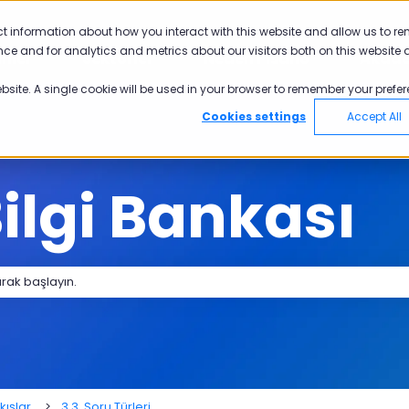
yü göster
ct information about how you interact with this website and allow us to r
ce and for analytics and metrics about our visitors both on this website 
nler
Sektörler
Neden Pisano
Akad
Ürünler için alt menüyü göster
Sektörler için alt menüyü göster
Neden Pisano 
ebsite. A single cookie will be used in your browser to remember your prefer
Cookies settings
Accept All
ilgi Bankası
 bir öneri bulunmamaktadır.
kışlar
3.3. Soru Türleri