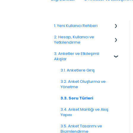
1. Yeni Kullanıcı Rehberi
2. Hesap, Kullanıcı ve
1.1. Platforma Genel Bakış
Yetkilendirme
1.3. Navigasyon ve Çalışma
3. Anketler ve Etkileşimli
Alanı
2.1 Hesap Ayarları
Akışlar
2.2. Kullanıcı Yönetimi
3.1. Anketlere Giriş
2.3. Roller ve İzinler
3.2. Anket Oluşturma ve
Yönetme
2.4. Ekipler, Birimler ve
Organizasyon Yapısı
3.3. Soru Türleri
2.5. Erişim Politikaları
3.4. Anket Mantığı ve Akış
Yapısı
2.6. Bildirimler ve Kullanıcı
Tercihleri
3.5. Anket Tasarımı ve
Biçimlendirme