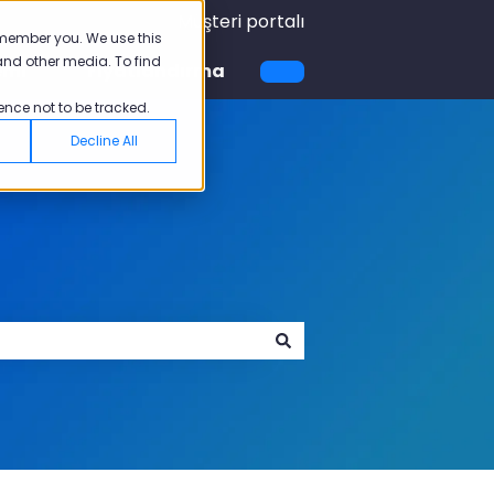
Müşteri portalı
emember you. We use this
and other media. To find
emi
Fiyatlandırma
için alt menüyü göster
Akademi için alt menüyü göster
ence not to be tracked.
Decline All