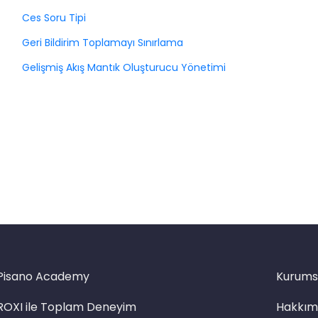
Ces Soru Tipi
Geri Bildirim Toplamayı Sınırlama
Gelişmiş Akış Mantık Oluşturucu Yönetimi
Pisano Academy
Kurums
ROXI ile Toplam Deneyim
Hakkım