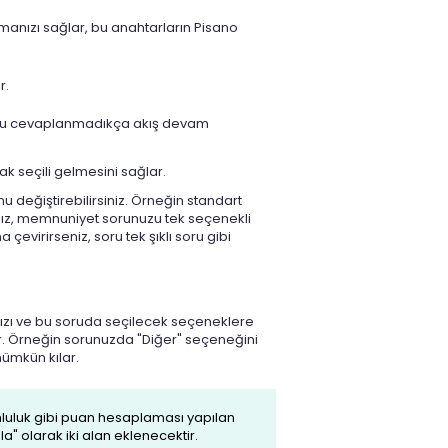
anızı sağlar, bu anahtarların Pisano
r.
soru cevaplanmadıkça akış devam
k seçili gelmesini sağlar.
u değiştirebilirsiniz. Örneğin standart
ız, memnuniyet sorunuzu tek seçenekli
çevirirseniz, soru tek şıklı soru gibi
zı ve bu soruda seçilecek seçeneklere
r. Örneğin sorunuzda "Diğer" seçeneğini
mümkün kılar.
lumluluk gibi puan hesaplaması yapılan
la" olarak iki alan eklenecektir.