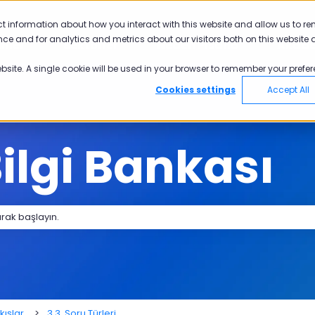
yü göster
ct information about how you interact with this website and allow us to r
ce and for analytics and metrics about our visitors both on this website 
nler
Sektörler
Neden Pisano
Akad
Ürünler için alt menüyü göster
Sektörler için alt menüyü göster
Neden Pisano 
ebsite. A single cookie will be used in your browser to remember your prefer
Cookies settings
Accept All
ilgi Bankası
 bir öneri bulunmamaktadır.
kışlar
3.3. Soru Türleri