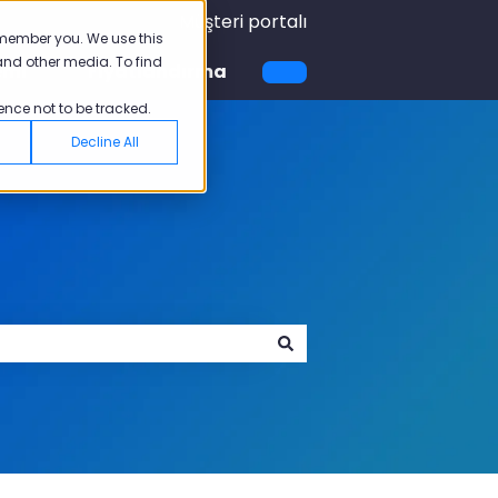
Müşteri portalı
emember you. We use this
and other media. To find
emi
Fiyatlandırma
için alt menüyü göster
Akademi için alt menüyü göster
ence not to be tracked.
Decline All