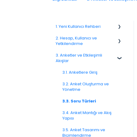
1. Yeni Kullanıcı Rehberi
2. Hesap, Kullanıcı ve
1.1. Platforma Genel Bakış
Yetkilendirme
1.3. Navigasyon ve Çalışma
3. Anketler ve Etkileşimli
Alanı
2.1 Hesap Ayarları
Akışlar
2.2. Kullanıcı Yönetimi
3.1. Anketlere Giriş
2.3. Roller ve İzinler
3.2. Anket Oluşturma ve
Yönetme
2.4. Ekipler, Birimler ve
Organizasyon Yapısı
3.3. Soru Türleri
2.5. Erişim Politikaları
3.4. Anket Mantığı ve Akış
Yapısı
2.6. Bildirimler ve Kullanıcı
Tercihleri
3.5. Anket Tasarımı ve
Biçimlendirme