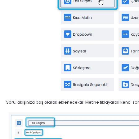
Soru, akışınıza boş olarak eklenecektir. Metine tıklayarak kendi sor