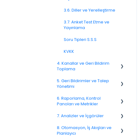
3.6. Diller ve Yerelleştirme
3.7. Anket Test Etme ve
Yayınlama
Soru Tipleri S.S.S
KVKK
4. Kanallar ve Geri Bildirim
Toplama
5. Geri Bildirimler ve Talep
4.1. Kanallara Genel Bakış
Yönetimi
4.2. E-posta Anketleri
6. Raporlama, Kontrol
Spam
Panoları ve Metrikler
4.4. Bağlantı ve QR Kod
Anketleri
Geri Bildirim
7. Analizler ve İçgörüler
NPS
4.5. Web Açılır Pencereleri
Müşteri Yanıtlama
8. Otomasyon, İş Akışları ve
CSAT
7.6. Etken Analizi
Planlayıcı
4.8. WhatsApp Anketleri
Geri Bildirimlerle İlgili Sorular
Raporlama 2025