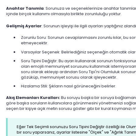
Anahtar Tanımla
: Sorunuza ve seçeneklerinize anahtar tanımlam
içinde birçok kullanımı olmasıyla birlikte zorunluluğu yoktur.
Gelişmiş Ayarlar
: Sorunun işleyişi ile ilgili ayarları yaptığınız alandı
Zorunlu Soru: Sorunun cevaplanmasını zorunlu kılar, bu 
etmeyecektir.
Varsayılar Seçenek: Belirlediğiniz seçeneğin otomatik olara
Soru Tipini Değiştir: Bu ayarı kullanarak sorunun fonksiyonun
olan emojili memnuniyet sorusunu kullanmak istemiyorsan
soru olarak ekleyip ardından Soru Tipi'ni Olumluluk sorusuna 
gözüküp, memnuniyet sorusu olarak işleyecektir.
Hizalama Stili: Şıkların nasıl görüneceğini belirler.
Akış Elemanları Kuralları:
Bu soruyu başka bir soruya bağlamanı
göre başka soruların kullanıcılara görünmesini yönetmenizi sağla
seçen bir kişiye açık metin sorusu göster gibi bir kural koymanızı 
Eğer Tek Seçimli sorunuzu Soru Tipini Değiştir özelliği ile O
bir soru yaparsanız, ayarlar listesine "Ölçek" ve "Ağırlık Tanım