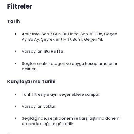
Filtreler
Tarih
Açılır liste: Son 7 Gün, Bu Hafta, Son 30 Gün, Geçen
Ay, Bu Ay, Çeyrekler (1–4), Bu Yıl, Geçen Yıl.
Varsayılan:
Bu Hafta
.
Seçilen aralık kategori ve duygu hesaplamalarını
belirler.
Karşılaştırma Tarihi
Tarih filtresiyle aynı seçeneklere sahiptir.
Varsayılan yoktur.
Seçildiğinde, seçili dönem ile karşılaştırma dönemi
arasındaki eğilim gösterilir.