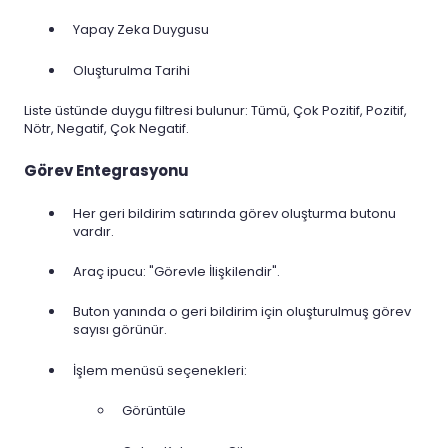
Yapay Zeka Duygusu
Oluşturulma Tarihi
Liste üstünde duygu filtresi bulunur: Tümü, Çok Pozitif, Pozitif,
Nötr, Negatif, Çok Negatif.
Görev Entegrasyonu
Her geri bildirim satırında görev oluşturma butonu
vardır.
Araç ipucu: "Görevle İlişkilendir".
Buton yanında o geri bildirim için oluşturulmuş görev
sayısı görünür.
İşlem menüsü seçenekleri:
Görüntüle