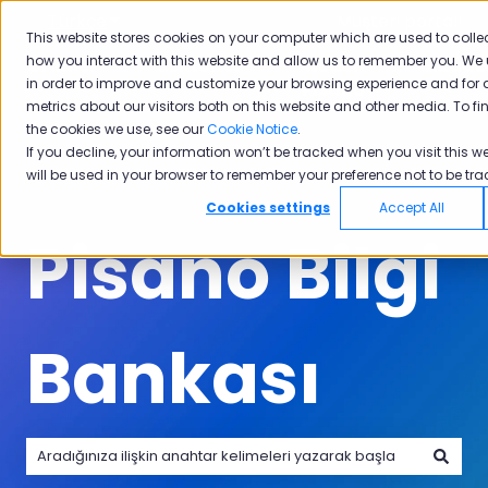
Türkçe
Tercümeler için alt menüyü göster
Müşteri portalı
This website stores cookies on your computer which are used to colle
how you interact with this website and allow us to remember you. We 
Ürünler
Sektörler
Neden
Akade
in order to improve and customize your browsing experience and for 
Ürünler için alt menüyü göster
Sektörler için alt menüyü göster
Neden Pisano i
Pisano
metrics about our visitors both on this website and other media. To f
the cookies we use, see our
Cookie Notice
.
If you decline, your information won’t be tracked when you visit this we
will be used in your browser to remember your preference not to be tra
Cookies settings
Accept All
Pisano Bilgi
Bankası
Arama alanı boş olduğundan herhangi bir öneri bulunmam