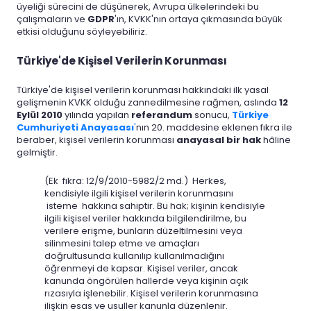
üyeliği sürecini de düşünerek, Avrupa ülkelerindeki bu
çalışmaların ve
GDPR
'ın, KVKK'nın ortaya çıkmasında büyük
etkisi olduğunu söyleyebiliriz.
Türkiye'de Kişisel Verilerin Korunması
Türkiye'de kişisel verilerin korunması hakkındaki ilk yasal
gelişmenin KVKK olduğu zannedilmesine rağmen, aslında
12
Eylül 2010
yılında yapılan
referandum
sonucu,
Türkiye
Cumhuriyeti Anayasası
'
nın 20. maddesine eklenen fıkra ile
beraber, kişisel verilerin korunması
anayasal bir hak
hâline
gelmiştir.
(Ek fıkra: 12/9/2010-5982/2 md.) Herkes,
kendisiyle ilgili kişisel verilerin korunmasını
isteme hakkına sahiptir. Bu hak; kişinin kendisiyle
ilgili kişisel veriler hakkında bilgilendirilme, bu
verilere erişme, bunların düzeltilmesini veya
silinmesini talep etme ve amaçları
doğrultusunda kullanılıp kullanılmadığını
öğrenmeyi de kapsar. Kişisel veriler, ancak
kanunda öngörülen hallerde veya kişinin açık
rızasıyla işlenebilir. Kişisel verilerin korunmasına
ilişkin esas ve usuller kanunla düzenlenir.