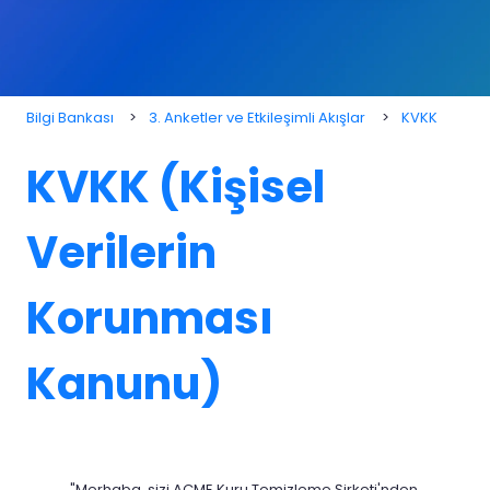
Bilgi Bankası
3. Anketler ve Etkileşimli Akışlar
KVKK
KVKK (Kişisel
Verilerin
Korunması
Kanunu)
"Merhaba, sizi ACME Kuru Temizleme Şirketi'nden