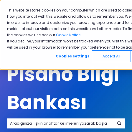
Türkçe
Tercümeler için alt menüyü göster
Müşteri portalı
This website stores cookies on your computer which are used to colle
how you interact with this website and allow us to remember you. We 
Ürünler
Sektörler
Neden
Akade
in order to improve and customize your browsing experience and for 
Ürünler için alt menüyü göster
Sektörler için alt menüyü göster
Neden Pisano i
Pisano
metrics about our visitors both on this website and other media. To f
the cookies we use, see our
Cookie Notice
.
If you decline, your information won’t be tracked when you visit this we
will be used in your browser to remember your preference not to be tra
Cookies settings
Accept All
Pisano Bilgi
Bankası
Arama alanı boş olduğundan herhangi bir öneri bulunmam