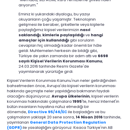
arıyorum."
Eminiz ki yukarıdaki diyalogu, bu yazıyı
okuyanların çoğu yaşamıştır. Teknolojinin
gelişmesi ile beraber, şirketlerle veya kişilerle
paylaştığımız kişisel verilerimizin
nasıl
saklandığı
,
kimlerle paylaşıldığı
ve
hangi
amaçlar için kullanıldığı
gibi soruların
cevapları hiç olmadığı kadar önemli bir hâle
geldi. Muhtemelen herkesin de bildiği gibi,
Türkiye de yakın zamanda bir adım attı ve
6698
sayılı Kişisel Verilerin Korunması Kanunu
,
24.03.2016 tarihinde Resmi Gazete'de
yayımlanarak yürürlüğe girdi.
Kişisel Verilerin Korunması Kanunu'nun neler getirdiğinden
bahsetmeden önce, Avrupa'da kişisel verilerin korunması
hakkında geçmişte neler yapıldığına bakmanın faydalı
olacağını düşünüyoruz.
Avrupa ülkelerinin
, kişisel verilerin
korunması hakkındaki çalışmalara
1995
'te, henüz Internet'in
bütün insanların hayatına nüfuz etmediği bir
dönemde,
Directive 95/46/EC
ile başladığını ve bu
çalışmaların yaklaşık 20 sene sonra,
14 Nisan 2016
tarihinde,
yayımlanan
General Data Protection Regulation
(GDPR)
ile yasalaştığını görüyoruz. Kısaca Türkiye'nin AB