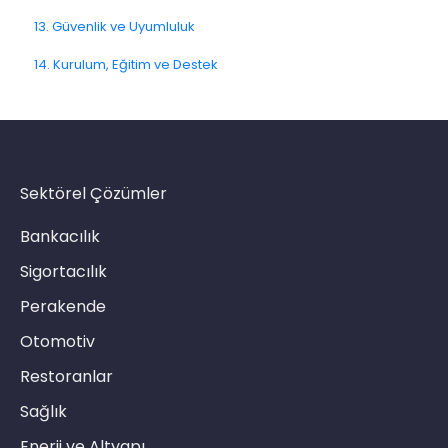
13. Güvenlik ve Uyumluluk
4.12. Kanal Sorunlarına Çözümler
14. Kurulum, Eğitim ve Destek
Link Kanalı
SMS Kanalı
E-Posta Kanalı
Push Notifikasyon Kanalı
Sektörel Çözümler
CATI
Bankacılık
Sigortacılık
Perakende
Otomotiv
Restoranlar
Sağlık
Enerji ve Altyapı