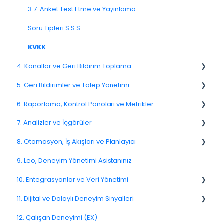
3.7. Anket Test Etme ve Yayınlama
Soru Tipleri S.S.S
KVKK
4. Kanallar ve Geri Bildirim Toplama
5. Geri Bildirimler ve Talep Yönetimi
4.1. Kanallara Genel Bakış
6. Raporlama, Kontrol Panoları ve Metrikler
4.2. E-posta Anketleri
Spam
7. Analizler ve İçgörüler
4.4. Bağlantı ve QR Kod Anketleri
Geri Bildirim
NPS
8. Otomasyon, İş Akışları ve Planlayıcı
4.5. Web Açılır Pencereleri
Müşteri Yanıtlama
CSAT
7.6. Etken Analizi
9. Leo, Deneyim Yönetimi Asistanınız
4.8. WhatsApp Anketleri
Geri Bildirimlerle İlgili Sorular
Raporlama 2025
8.2. Kurallar ve Eskalasyonlar
10. Entegrasyonlar ve Veri Yönetimi
4.9. Kiosk / Çevrimdışı Geri Bildirim
Atama
6.3. Dashboard Kurulumu ve Yönetimi
8.5. İş Akışı Aksiyonları
11. Dijital ve Dolaylı Deneyim Sinyalleri
4.10. CATI / IVR / Arama Bazlı Geri Bildirim
5.4. Geri Bildirim Atama
10.10. Veri Modeli ve Meta Veriler
12. Çalışan Deneyimi (EX)
4.11. Kanal Dağıtımı ve Performans
5.10. Geri Bildirimleri Dışa Aktarma
11.7. Yolculuk Sinyalleri