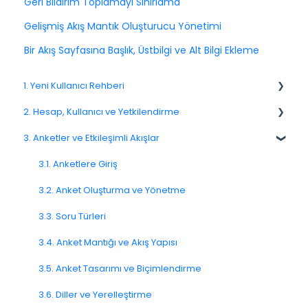
Geri Bildirim Toplamayı Sınırlama
Gelişmiş Akış Mantık Oluşturucu Yönetimi
Bir Akış Sayfasına Başlık, Üstbilgi ve Alt Bilgi Ekleme
1. Yeni Kullanıcı Rehberi
2. Hesap, Kullanıcı ve Yetkilendirme
1.1. Platforma Genel Bakış
3. Anketler ve Etkileşimli Akışlar
1.3. Navigasyon ve Çalışma Alanı
2.1 Hesap Ayarları
2.2. Kullanıcı Yönetimi
3.1. Anketlere Giriş
2.3. Roller ve İzinler
3.2. Anket Oluşturma ve Yönetme
2.4. Ekipler, Birimler ve Organizasyon Yapısı
3.3. Soru Türleri
2.5. Erişim Politikaları
3.4. Anket Mantığı ve Akış Yapısı
2.6. Bildirimler ve Kullanıcı Tercihleri
3.5. Anket Tasarımı ve Biçimlendirme
3.6. Diller ve Yerelleştirme