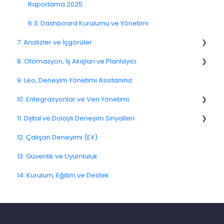
3.6. Diller ve Yerelleştirme
4.8. WhatsApp Anketleri
Geri Bildirimlerle İlgili Sorular
Raporlama 2025
3.7. Anket Test Etme ve Yayınlama
4.9. Kiosk / Çevrimdışı Geri Bildirim
Atama
6.3. Dashboard Kurulumu ve Yönetimi
7. Analizler ve İçgörüler
Soru Tipleri S.S.S
4.10. CATI / IVR / Arama Bazlı Geri Bildirim
5.4. Geri Bildirim Atama
8. Otomasyon, İş Akışları ve Planlayıcı
KVKK
4.11. Kanal Dağıtımı ve Performans
5.10. Geri Bildirimleri Dışa Aktarma
7.6. Etken Analizi
9. Leo, Deneyim Yönetimi Asistanınız
4.12. Kanal Sorunlarına Çözümler
8.2. Kurallar ve Eskalasyonlar
10. Entegrasyonlar ve Veri Yönetimi
Link Kanalı
8.5. İş Akışı Aksiyonları
11. Dijital ve Dolaylı Deneyim Sinyalleri
SMS Kanalı
10.10. Veri Modeli ve Meta Veriler
12. Çalışan Deneyimi (EX)
E-Posta Kanalı
11.7. Yolculuk Sinyalleri
13. Güvenlik ve Uyumluluk
Push Notifikasyon Kanalı
14. Kurulum, Eğitim ve Destek
CATI