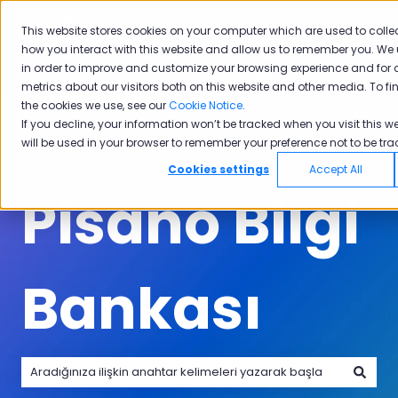
Türkçe
Tercümeler için alt menüyü göster
Müşteri portalı
This website stores cookies on your computer which are used to colle
how you interact with this website and allow us to remember you. We 
Ürünler
Sektörler
Neden
Akade
in order to improve and customize your browsing experience and for 
Ürünler için alt menüyü göster
Sektörler için alt menüyü göster
Neden Pisano i
Pisano
metrics about our visitors both on this website and other media. To f
the cookies we use, see our
Cookie Notice
.
If you decline, your information won’t be tracked when you visit this we
will be used in your browser to remember your preference not to be tra
Cookies settings
Accept All
Pisano Bilgi
Bankası
Arama alanı boş olduğundan herhangi bir öneri bulunmam