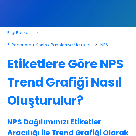
Bilgi Bankası
6. Raporlama, Kontrol Panoları ve Metrikler
NPS
Etiketlere Göre NPS
Trend Grafiği Nasıl
Oluşturulur?
NPS Dağılımınızı Etiketler
Aracılığı ile Trend Grafiği Olarak