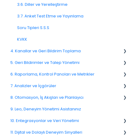
3.6. Diller ve Yerelleştirme
3.7. Anket Test Etme ve Yayınlama
Soru Tipleri S.S.S
KVKK
4. Kanallar ve Geri Bildirim Toplama
5. Geri Bildirimler ve Talep Yönetimi
4.1. Kanallara Genel Bakış
6. Raporlama, Kontrol Panoları ve Metrikler
4.2. E-posta Anketleri
Spam
7. Analizler ve İçgörüler
4.4. Bağlantı ve QR Kod Anketleri
Geri Bildirim
NPS
8. Otomasyon, İş Akışları ve Planlayıcı
4.5. Web Açılır Pencereleri
Müşteri Yanıtlama
CSAT
7.6. Etken Analizi
9. Leo, Deneyim Yönetimi Asistanınız
4.8. WhatsApp Anketleri
Geri Bildirimlerle İlgili Sorular
Raporlama 2025
8.2. Kurallar ve Eskalasyonlar
10. Entegrasyonlar ve Veri Yönetimi
4.9. Kiosk / Çevrimdışı Geri Bildirim
Atama
6.3. Dashboard Kurulumu ve Yönetimi
8.5. İş Akışı Aksiyonları
11. Dijital ve Dolaylı Deneyim Sinyalleri
4.10. CATI / IVR / Arama Bazlı Geri Bildirim
5.4. Geri Bildirim Atama
10.10. Veri Modeli ve Meta Veriler