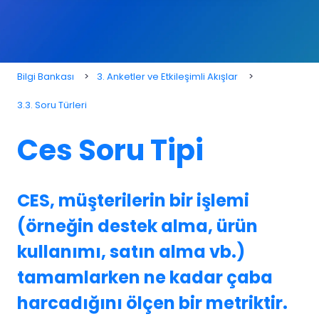
Bilgi Bankası
3. Anketler ve Etkileşimli Akışlar
3.3. Soru Türleri
Ces Soru Tipi
CES, müşterilerin bir işlemi
(örneğin destek alma, ürün
kullanımı, satın alma vb.)
tamamlarken ne kadar çaba
harcadığını ölçen bir metriktir.