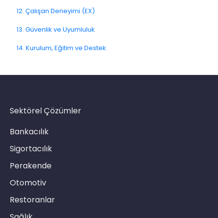
12. Çalışan Deneyimi (EX)
4.11. Kanal Dağıtımı ve Performans
5.10. Geri Bildirimleri Dışa Aktarma
11.7. Yolculuk Sinyalleri
13. Güvenlik ve Uyumluluk
4.12. Kanal Sorunlarına Çözümler
14. Kurulum, Eğitim ve Destek
Link Kanalı
SMS Kanalı
E-Posta Kanalı
Push Notifikasyon Kanalı
Sektörel Çözümler
CATI
Bankacılık
Sigortacılık
Perakende
Otomotiv
Restoranlar
Sağlık