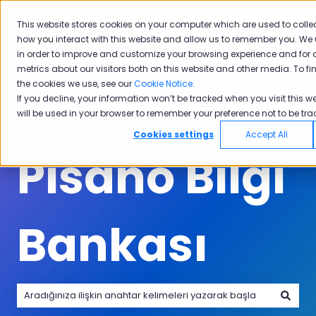
Türkçe
Tercümeler için alt menüyü göster
Müşteri portalı
This website stores cookies on your computer which are used to colle
how you interact with this website and allow us to remember you. We 
Ürünler
Sektörler
Neden
Akade
in order to improve and customize your browsing experience and for 
Ürünler için alt menüyü göster
Sektörler için alt menüyü göster
Neden Pisano i
Pisano
metrics about our visitors both on this website and other media. To f
the cookies we use, see our
Cookie Notice
.
If you decline, your information won’t be tracked when you visit this we
will be used in your browser to remember your preference not to be tra
Cookies settings
Accept All
Pisano Bilgi
Bankası
Arama alanı boş olduğundan herhangi bir öneri bulunmam