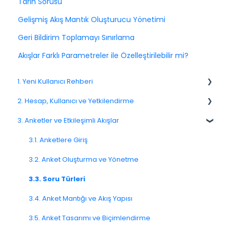
Tarih Sorusu
Gelişmiş Akış Mantık Oluşturucu Yönetimi
Geri Bildirim Toplamayı Sınırlama
Akışlar Farklı Parametreler ile Özelleştirilebilir mi?
1. Yeni Kullanıcı Rehberi
2. Hesap, Kullanıcı ve Yetkilendirme
1.1. Platforma Genel Bakış
3. Anketler ve Etkileşimli Akışlar
1.3. Navigasyon ve Çalışma Alanı
2.1 Hesap Ayarları
2.2. Kullanıcı Yönetimi
3.1. Anketlere Giriş
2.3. Roller ve İzinler
3.2. Anket Oluşturma ve Yönetme
2.4. Ekipler, Birimler ve Organizasyon Yapısı
3.3. Soru Türleri
2.5. Erişim Politikaları
3.4. Anket Mantığı ve Akış Yapısı
2.6. Bildirimler ve Kullanıcı Tercihleri
3.5. Anket Tasarımı ve Biçimlendirme