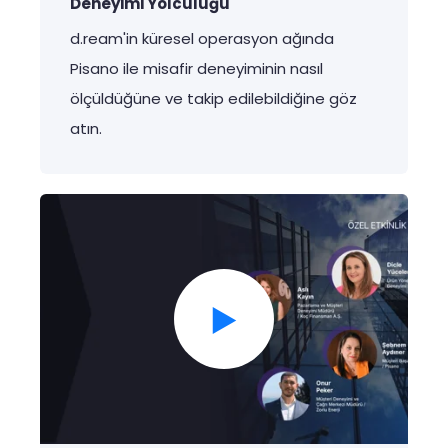
Deneyimi Yolculuğu
d.ream'in
küresel
operasyon
ağında
Pisano
ile
misafir
deneyiminin
nasıl
ölçüldüğüne
ve
takip
edilebildiğine
göz
atın
.