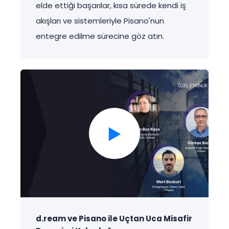
elde
ettiği
başarılar
,
kısa
sürede
kendi
iş
akışları
ve
sistemleriyle
Pisano'nun
entegre
edilme
sürecine
göz
atın
.
d.ream ve Pisano ile Uçtan Uca Misafir