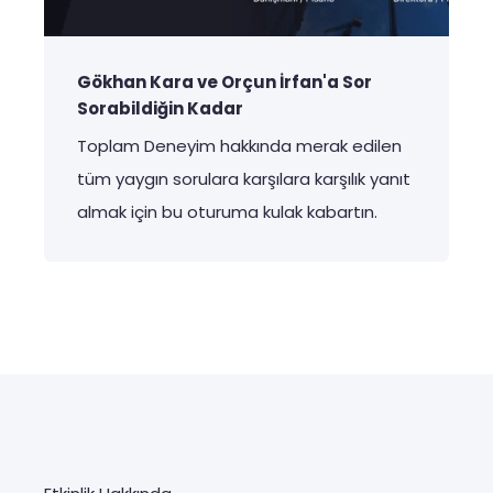
Gökhan Kara ve Orçun İrfan'a Sor
Sorabildiğin Kadar
Toplam
Deneyim
hakkında
merak
edilen
tüm
yaygın
sorulara
karşılara
karşılık
yanıt
almak
için
bu
oturuma
kulak
kabartın
.