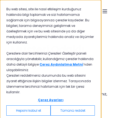
Bu web sitesi, site ile nasıl etkileşim kurduğunuz
hakkında bilgi toplamak ve sizi hatırlamamızı
sağlamak için bilgisayarınıza çerezler kaydeder. Bu
bilgileri, tarama deneyiminizi geliştirmek ve
özelleştirmek için ve bu web sitesinde ya da diğer
medyada ziyaretçilerimiz hakkında analiz ve ölçümler
için kullanırız.
Müşteri Odaklı
Çerezlere dair tercihlerinizi
Çerezleri Özelleştir
paneli
Şirketler
aracılığıyla yönetebilir, kullandığımız çerezler hakkında
daha detaylı bilgiye
Çerez Aydınlatma Metni
’nden
ulaşabilirsiniz.
Çerezleri reddetmeniz durumunda bu web sitesini
04.10.2022
ziyaret ettiğinize ilişkin bilgiler izlenmez. Tarayıcınızda
izlenmeme tercihinizi hatırlamak için tek bir çerez
kullanılır.
Tam
günlük
etkinlik
planıyla
CX
Day'de
dostlarımız
,
Çerez Ayarları
iş
ortaklarımız
ve
müşteri
deneyimi
profesyonelleri
ile
bir
araya
gelip
bu
özel
günü
Hepsini kabul et
Tümünü reddet
kutladık
!