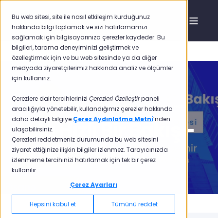
Bu web sitesi, site ile nasıl etkileşim kurduğunuz
hakkında bilgi toplamak ve sizi hatırlamamızı
sağlamak için bilgisayarınıza çerezler kaydeder. Bu
bilgileri, tarama deneyiminizi geliştirmek ve
özelleştirmek için ve bu web sitesinde ya da diğer
medyada ziyaretçilerimiz hakkında analiz ve ölçümler
için kullanırız.
Çerezlere dair tercihlerinizi
Çerezleri Özelleştir
paneli
Ozkan Demir
5 Mar 2024 13:00:00
6 min read
aracılığıyla yönetebilir, kullandığımız çerezler hakkında
daha detaylı bilgiye
Çerez Aydınlatma Metni
’nden
Yıla Hızlı Bir Bakış -
ulaşabilirsiniz.
Çerezleri reddetmeniz durumunda bu web sitesini
2023 ve Ötesi
ziyaret ettiğinize ilişkin bilgiler izlenmez. Tarayıcınızda
izlenmeme tercihinizi hatırlamak için tek bir çerez
kullanılır.
Çerez Ayarları
Hepsini kabul et
Tümünü reddet