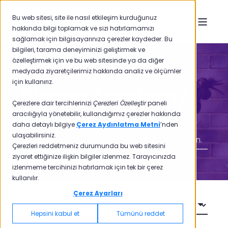
Bu web sitesi, site ile nasıl etkileşim kurduğunuz
hakkında bilgi toplamak ve sizi hatırlamamızı
sağlamak için bilgisayarınıza çerezler kaydeder. Bu
bilgileri, tarama deneyiminizi geliştirmek ve
özelleştirmek için ve bu web sitesinde ya da diğer
medyada ziyaretçilerimiz hakkında analiz ve ölçümler
için kullanırız.
Pisano Academy
Çerezlere dair tercihlerinizi
Çerezleri Özelleştir
paneli
aracılığıyla yönetebilir, kullandığımız çerezler hakkında
daha detaylı bilgiye
Çerez Aydınlatma Metni
’nden
ulaşabilirsiniz.
Çerezleri reddetmeniz durumunda bu web sitesini
ziyaret ettiğinize ilişkin bilgiler izlenmez. Tarayıcınızda
izlenmeme tercihinizi hatırlamak için tek bir çerez
kullanılır.
Çerez Ayarları
Hepsini kabul et
Tümünü reddet