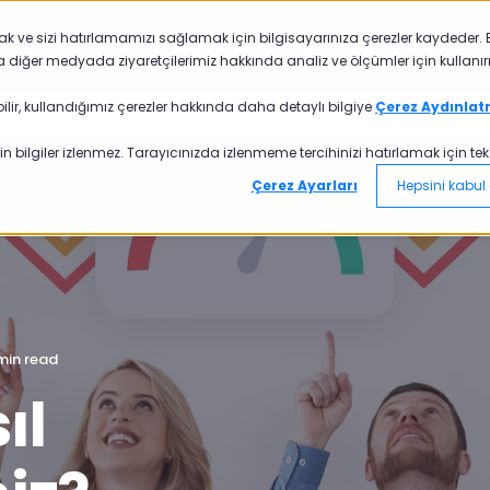
mak ve sizi hatırlamamızı sağlamak için bilgisayarınıza çerezler kaydeder. B
TR
Neden Pisano
Akademi
Fiyatlandırma
a diğer medyada ziyaretçilerimiz hakkında analiz ve ölçümler için kullanırı
ilir, kullandığımız çerezler hakkında daha detaylı bilgiye
Çerez Aydınlat
n bilgiler izlenmez. Tarayıcınızda izlenmeme tercihinizi hatırlamak için tek bi
Çerez Ayarları
Hepsini kabul 
min read
ıl