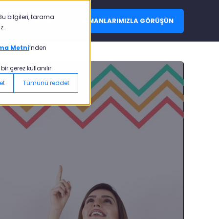
u bilgileri, tarama
GİRİŞ YAP
UZMANLARIMIZLA GÖRÜŞÜN
z.
ma Metni
’nden
r çerez kullanılır.
et
Tümünü reddet