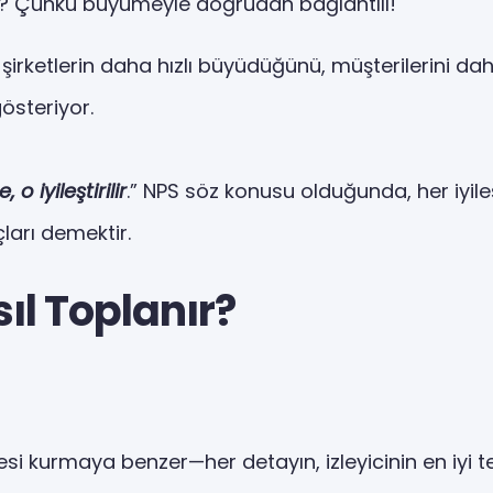
li? Çünkü büyümeyle doğrudan bağlantılı!
şirketlerin daha hızlı büyüdüğünü, müşterilerini d
österiyor.
 o iyileştirilir
.” NPS söz konusu olduğunda, her iyi
ları demektir.
ıl Toplanır?
si kurmaya benzer—her detayın, izleyicinin en iyi te