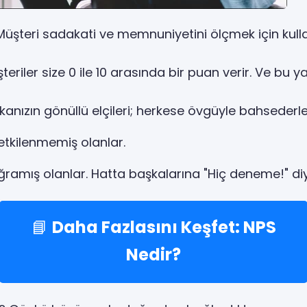
üşteri sadakati ve memnuniyetini ölçmek için kullanı
eriler size 0 ile 10 arasında bir puan verir. Ve bu ya
kanızın gönüllü elçileri; herkese övgüyle bahsederle
kilenmemiş olanlar.
ğramış olanlar. Hatta başkalarına "Hiç deneme!" diyor
📘
Daha Fazlasını Keşfet: NPS
Nedir?