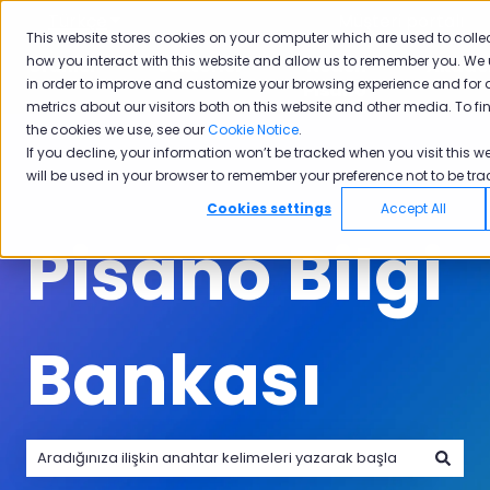
Türkçe
Tercümeler için alt menüyü göster
Müşteri portalı
This website stores cookies on your computer which are used to colle
how you interact with this website and allow us to remember you. We 
Ürünler
Sektörler
Neden
Akade
in order to improve and customize your browsing experience and for 
Ürünler için alt menüyü göster
Sektörler için alt menüyü göster
Neden Pisano i
Pisano
metrics about our visitors both on this website and other media. To f
the cookies we use, see our
Cookie Notice
.
If you decline, your information won’t be tracked when you visit this we
will be used in your browser to remember your preference not to be tra
Cookies settings
Accept All
Pisano Bilgi
Bankası
Arama alanı boş olduğundan herhangi bir öneri bulunmam