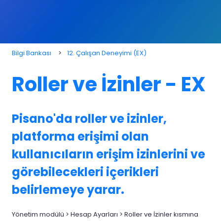
Bilgi Bankası
12. Çalışan Deneyimi (EX)
Roller ve İzinler - EX
Pisano'da roller ve izinler,
platforma erişimi olan
kullanıcıların erişim izinlerini ve
görebilecekleri içerikleri
belirlemeye yarar.
Yönetim modülü > Hesap Ayarları > Roller ve İzinler kısmına