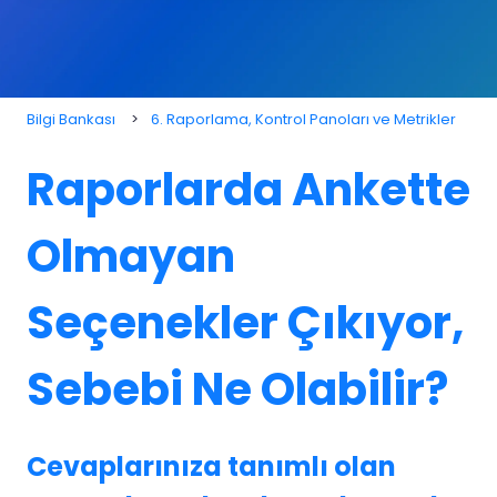
Bilgi Bankası
6. Raporlama, Kontrol Panoları ve Metrikler
Raporlarda Ankette
Olmayan
Seçenekler Çıkıyor,
Sebebi Ne Olabilir?
Cevaplarınıza tanımlı olan