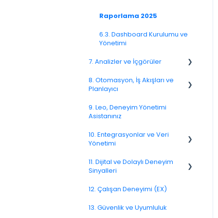
4.8. WhatsApp Anketleri
Geri Bildirimlerle İlgili Sorular
3.6. Diller ve Yerelleştirme
Raporlama 2025
4.9. Kiosk / Çevrimdışı Geri
Atama
3.7. Anket Test Etme ve
Bildirim
6.3. Dashboard Kurulumu ve
Yayınlama
Yönetimi
5.4. Geri Bildirim Atama
4.10. CATI / IVR / Arama Bazlı
7. Analizler ve İçgörüler
Soru Tipleri S.S.S
Geri Bildirim
5.10. Geri Bildirimleri Dışa
Aktarma
8. Otomasyon, İş Akışları ve
KVKK
4.11. Kanal Dağıtımı ve
7.6. Etken Analizi
Planlayıcı
Performans
9. Leo, Deneyim Yönetimi
4.12. Kanal Sorunlarına
8.2. Kurallar ve Eskalasyonlar
Asistanınız
Çözümler
8.5. İş Akışı Aksiyonları
10. Entegrasyonlar ve Veri
Link Kanalı
Yönetimi
SMS Kanalı
11. Dijital ve Dolaylı Deneyim
10.10. Veri Modeli ve Meta
Sinyalleri
Veriler
E-Posta Kanalı
12. Çalışan Deneyimi (EX)
11.7. Yolculuk Sinyalleri
Push Notifikasyon Kanalı
13. Güvenlik ve Uyumluluk
CATI