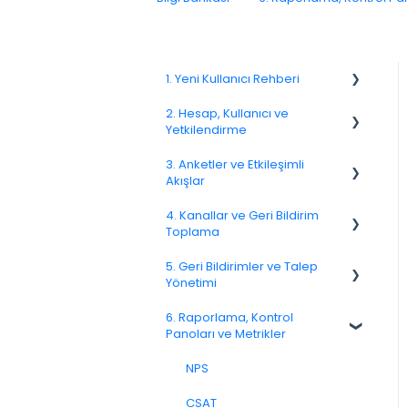
1. Yeni Kullanıcı Rehberi
2. Hesap, Kullanıcı ve
1.1. Platforma Genel Bakış
Yetkilendirme
1.3. Navigasyon ve Çalışma
3. Anketler ve Etkileşimli
Alanı
2.1 Hesap Ayarları
Akışlar
2.2. Kullanıcı Yönetimi
4. Kanallar ve Geri Bildirim
3.1. Anketlere Giriş
Toplama
2.3. Roller ve İzinler
3.2. Anket Oluşturma ve
5. Geri Bildirimler ve Talep
Yönetme
4.1. Kanallara Genel Bakış
2.4. Ekipler, Birimler ve
Yönetimi
Organizasyon Yapısı
3.3. Soru Türleri
4.2. E-posta Anketleri
6. Raporlama, Kontrol
Spam
2.5. Erişim Politikaları
Panoları ve Metrikler
3.4. Anket Mantığı ve Akış
4.4. Bağlantı ve QR Kod
Yapısı
Anketleri
Geri Bildirim
2.6. Bildirimler ve Kullanıcı
NPS
Tercihleri
3.5. Anket Tasarımı ve
4.5. Web Açılır Pencereleri
Müşteri Yanıtlama
Biçimlendirme
CSAT