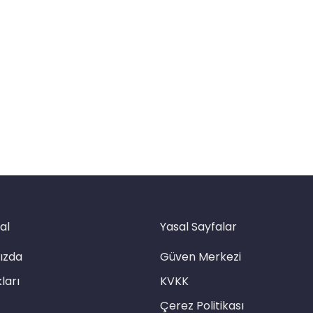
al
Yasal Sayfalar
ızda
Güven Merkezi
ları
KVKK
Çerez Politikası