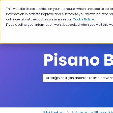
Türkçe
Tercümeler için alt menü
This website stores cookies on your computer which are used to colle
information in order to improve and customize your browsing experien
Ürü
out more about the cookies we use, see our
Cookie Notice
.
If you decline, your information won’t be tracked when you visit this w
Pisano B
Arama alanı boş olduğundan herhangi
Bilgi Bankası
3. Anketler ve Etkileşimli A