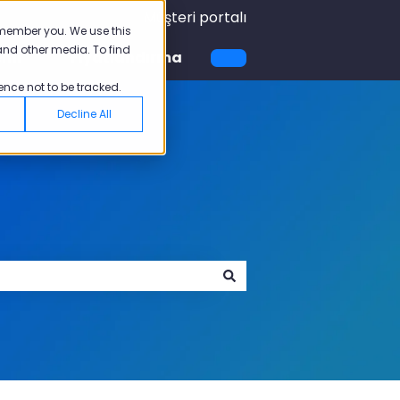
Müşteri portalı
emember you. We use this
and other media. To find
emi
Fiyatlandırma
için alt menüyü göster
Akademi için alt menüyü göster
ence not to be tracked.
Decline All