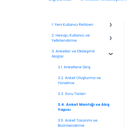
1. Yeni Kullanıcı Rehberi
2. Hesap, Kullanıcı ve
1.1. Platforma Genel Bakış
Yetkilendirme
1.3. Navigasyon ve Çalışma
3. Anketler ve Etkileşimli
Alanı
2.1 Hesap Ayarları
Akışlar
2.2. Kullanıcı Yönetimi
3.1. Anketlere Giriş
2.3. Roller ve İzinler
3.2. Anket Oluşturma ve
Yönetme
2.4. Ekipler, Birimler ve
Organizasyon Yapısı
3.3. Soru Türleri
2.5. Erişim Politikaları
3.4. Anket Mantığı ve Akış
Yapısı
2.6. Bildirimler ve Kullanıcı
Tercihleri
3.5. Anket Tasarımı ve
Biçimlendirme