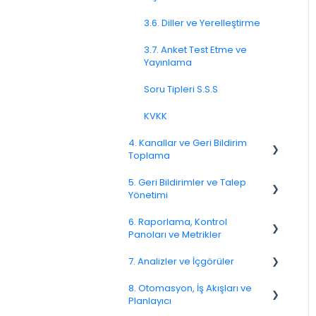
3.6. Diller ve Yerelleştirme
3.7. Anket Test Etme ve
Yayınlama
Soru Tipleri S.S.S
KVKK
4. Kanallar ve Geri Bildirim
Toplama
5. Geri Bildirimler ve Talep
4.1. Kanallara Genel Bakış
Yönetimi
4.2. E-posta Anketleri
6. Raporlama, Kontrol
Spam
Panoları ve Metrikler
4.4. Bağlantı ve QR Kod
Anketleri
Geri Bildirim
7. Analizler ve İçgörüler
NPS
4.5. Web Açılır Pencereleri
Müşteri Yanıtlama
8. Otomasyon, İş Akışları ve
CSAT
7.6. Etken Analizi
Planlayıcı
4.8. WhatsApp Anketleri
Geri Bildirimlerle İlgili Sorular
Raporlama 2025