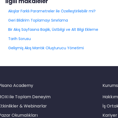
İlgili makaleler
Akışlar Farklı Parametreler ile Özelleştirilebilir mi?
Geri Bildirim Toplamayı Sınırlama
Bir Akış Sayfasına Başlık, Üstbilgi ve Alt Bilgi Ekleme
Tarih Sorusu
Gelişmiş Akış Mantık Oluşturucu Yönetimi
Pisano Academy
Kurums
ROXI ile Toplam Deneyim
Hakkım
Etkinlikler & Webinarlar
İş Ortak
Pazar Okumalıkları
Kariyer