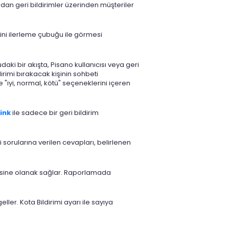
fından geri bildirimler üzerinden müşteriler
rini ilerleme çubuğu ile görmesi
ki bir akışta, Pisano kullanıcısı veya geri
dirimi bırakacak kişinin sohbeti
"iyi, normal, kötü" seçeneklerini içeren
link
ile sadece bir geri bildirim
i sorularına verilen cevapları, belirlenen
mesine olanak sağlar. Raporlamada
ler. Kota Bildirimi ayarı ile sayıya