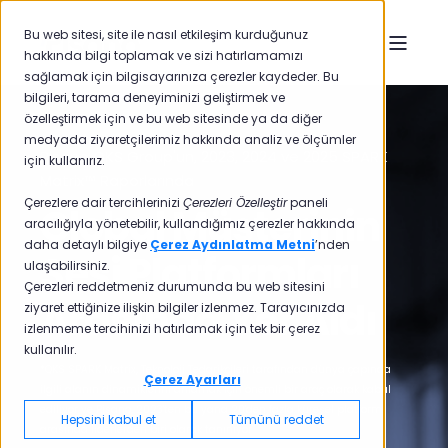
Bu web sitesi, site ile nasıl etkileşim kurduğunuz
hakkında bilgi toplamak ve sizi hatırlamamızı
sağlamak için bilgisayarınıza çerezler kaydeder. Bu
bilgileri, tarama deneyiminizi geliştirmek ve
özelleştirmek için ve bu web sitesinde ya da diğer
medyada ziyaretçilerimiz hakkında analiz ve ölçümler
Pisano QKS Group'un, 2023, 2024 ve 2025 SPARK
için kullanırız.
Matrix™ Raporlarında
Çerezlere dair tercihlerinizi
Çerezleri Özelleştir
paneli
Global Müşterinin
aracılığıyla yönetebilir, kullandığımız çerezler hakkında
daha detaylı bilgiye
Çerez Aydınlatma Metni
’nden
Sesi Platformları
ulaşabilirsiniz.
Çerezleri reddetmeniz durumunda bu web sitesini
Arasında Yer Aldı
ziyaret ettiğinize ilişkin bilgiler izlenmez. Tarayıcınızda
izlenmeme tercihinizi hatırlamak için tek bir çerez
kullanılır.
*QKS SPARK Matrix, Teknoloji Tedarikçileri tarafından dünya çapında
Çerez Ayarları
ilgili alanın dinamiklerini anlamak için önemli bir araç olarak kabul
ediliyor ve Pisano, 2023'ten bu yana 20'den fazla küresel platform
Hepsini kabul et
Tümünü reddet
arasında liderlerden biri olarak tanınıyor.