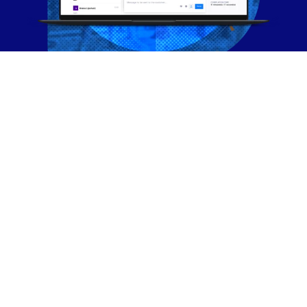
Deneyim Yönetimi
Yolculuğunuza Hemen
Başlayın
İşletmeniz için en doğru stratejiyi geliştirmek için
deneyim yönetimi çözüm mimarlarımıza ücretsiz
olarak danışın.
DEMO TALEBI