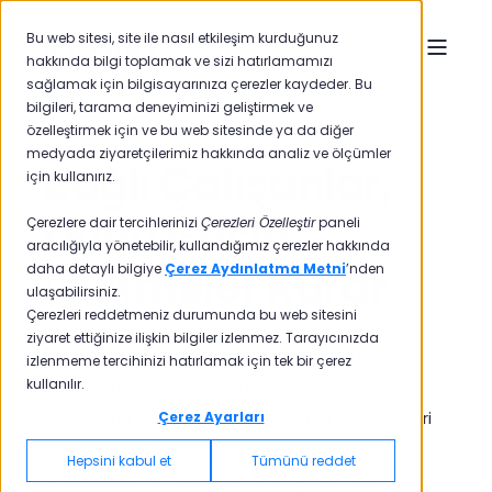
Bu web sitesi, site ile nasıl etkileşim kurduğunuz
hakkında bilgi toplamak ve sizi hatırlamamızı
sağlamak için bilgisayarınıza çerezler kaydeder. Bu
bilgileri, tarama deneyiminizi geliştirmek ve
özelleştirmek için ve bu web sitesinde ya da diğer
medyada ziyaretçilerimiz hakkında analiz ve ölçümler
Bağlı Çalışanlar,
için kullanırız.
Daha Güçlü
Çerezlere dair tercihlerinizi
Çerezleri Özelleştir
paneli
aracılığıyla yönetebilir, kullandığımız çerezler hakkında
İşletmeler Kurar
daha detaylı bilgiye
Çerez Aydınlatma Metni
’nden
ulaşabilirsiniz.
Çerezleri reddetmeniz durumunda bu web sitesini
ziyaret ettiğinize ilişkin bilgiler izlenmez. Tarayıcınızda
Çalışan bağlılığı, hem iş başarısının hem de
izlenmeme tercihinizi hatırlamak için tek bir çerez
müşteri memnuniyetinin kritik bir itici gücüdür.
kullanılır.
Pisano’nun Çalışanın Sesi platformu, çalışan geri
Çerez Ayarları
bildirimlerini ölçmenize, analiz etmenize ve bu
Hepsini kabul et
Tümünü reddet
geri bildirimlere göre harekete geçmenize