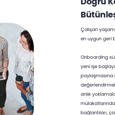
Doğru K
Bütünleş
Çalışan yaşam
en uygun geri b
Onboarding sür
yeni işe başlaya
paylaşmasına o
değerlendirmel
anlık yoklamalar
mülakatlarında
bağlantıları, ça