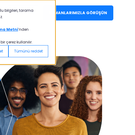
u bilgileri, tarama
GİRİŞ YAP
UZMANLARIMIZLA GÖRÜŞÜN
z.
ma Metni
’nden
r çerez kullanılır.
et
Tümünü reddet