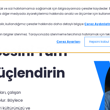
mak ve sizi hatırlamamızı sağlamak için bilgisayarınıza çerezler kaydeder. B
TR
Pisano
Akademi
Fiyatlandırma
a diğer medyada ziyaretçilerimiz hakkında analiz ve ölçümler için kullanırı
ilir, kullandığımız çerezler hakkında daha detaylı bilgiye
Çerez Aydınlat
n bilgiler izlenmez. Tarayıcınızda izlenmeme tercihinizi hatırlamak için tek bi
Çerez Ayarları
Hepsini kabul 
Sesini Tüm
üçlendirin
arı, çalışan
lur. Böylece
ri kültürünüzü ve