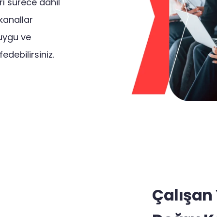
rı sürece dahil
 kanallar
duygu ve
debilirsiniz.
Çalışan