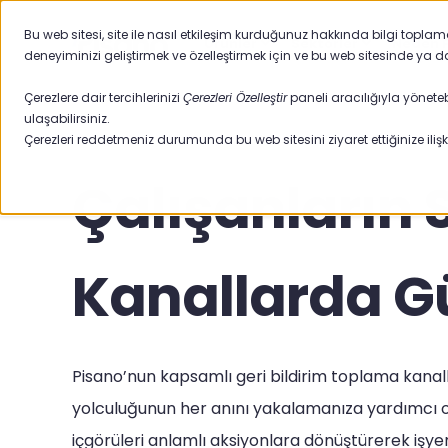
Bu web sitesi, site ile nasıl etkileşim kurduğunuz hakkında bilgi topla
Ürünler
Sektörler
Neden 
deneyiminizi geliştirmek ve özelleştirmek için ve bu web sitesinde ya d
Çerezlere dair tercihlerinizi
Çerezleri Özelleştir
paneli aracılığıyla yöneteb
ulaşabilirsiniz.
Çerezleri reddetmeniz durumunda bu web sitesini ziyaret ettiğinize ilişki
Çalışanların 
Kanallarda G
Pisano’nun kapsamlı geri bildirim toplama kanall
yolculuğunun her anını yakalamanıza yardımcı o
içgörüleri anlamlı aksiyonlara dönüştürerek işye