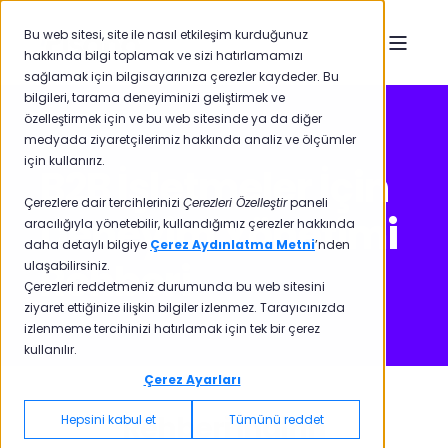
Bu web sitesi, site ile nasıl etkileşim kurduğunuz
hakkında bilgi toplamak ve sizi hatırlamamızı
sağlamak için bilgisayarınıza çerezler kaydeder. Bu
bilgileri, tarama deneyiminizi geliştirmek ve
özelleştirmek için ve bu web sitesinde ya da diğer
medyada ziyaretçilerimiz hakkında analiz ve ölçümler
için kullanırız.
B2B İşletmeler İçin
Çerezlere dair tercihlerinizi
Çerezleri Özelleştir
paneli
Deneyim Yönetimi
aracılığıyla yönetebilir, kullandığımız çerezler hakkında
daha detaylı bilgiye
Çerez Aydınlatma Metni
’nden
Rehberi
ulaşabilirsiniz.
Çerezleri reddetmeniz durumunda bu web sitesini
ziyaret ettiğinize ilişkin bilgiler izlenmez. Tarayıcınızda
izlenmeme tercihinizi hatırlamak için tek bir çerez
kullanılır.
Çerez Ayarları
Rehberi İndirin
Hepsini kabul et
Tümünü reddet