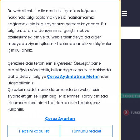
Bu web sitesi, site ile nasıl etkileşim kurduğunuz
hakkında bilgi toplamak ve sizi hatırlamamızı
sağlamak için bilgisayarınıza çerezler kaydeder. Bu
bilgileri, tarama deneyiminizi geliştirmek ve
özelleştirmek için ve bu web sitesinde ya da diğer
medyada ziyaretçilerimiz hakkında analiz ve ölçümler
için kullanırız.
Çerezlere dair tercihlerinizi
Çerezleri Özelleştir
paneli
Mert Serim
16 Kas 2022 16:20:00
1 min read
aracılığıyla yönetebilir, kullandığımız çerezler hakkında
daha detaylı bilgiye
Çerez Aydınlatma Metni
’nden
Türk Hava
ulaşabilirsiniz.
Çerezleri reddetmeniz durumunda bu web sitesini
Yolları'nın Müşteri
ziyaret ettiğinize ilişkin bilgiler izlenmez. Tarayıcınızda
izlenmeme tercihinizi hatırlamak için tek bir çerez
Deneyimi
kullanılır.
Çerez Ayarları
Yönetimi
Hepsini kabul et
Tümünü reddet