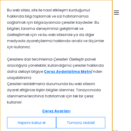
Bu web sitesi, site ile nasıl etkileşim kurduğunuz
hakkında bilgi toplamak ve sizi hatırlamamızı
sağlamak için bilgisayarınıza çerezler kaydeder. Bu
bilgileri, tarama deneyiminizi geliştirmek ve
özelleştirmek için ve bu web sitesinde ya da diğer
medyada ziyaretçilerimiz hakkında analiz ve ölçümler
için kullanırız.
Pisano vs Cloud4Feed
Çerezlere dair tercihlerinizi
Çerezleri Özelleştir
paneli
Sektör Liderleri
aracılığıyla yönetebilir, kullandığımız çerezler hakkında
daha detaylı bilgiye
Çerez Aydınlatma Metni
’nden
ulaşabilirsiniz.
Cloud4Feed
Çerezleri reddetmeniz durumunda bu web sitesini
ziyaret ettiğinize ilişkin bilgiler izlenmez. Tarayıcınızda
Yerine Pisano'yu
izlenmeme tercihinizi hatırlamak için tek bir çerez
kullanılır.
Seçiyor
Çerez Ayarları
Hepsini kabul et
Tümünü reddet