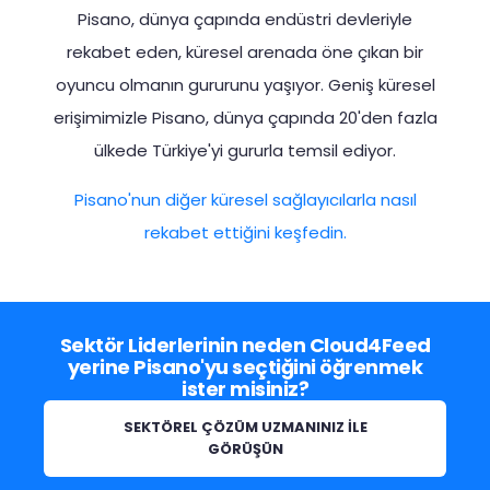
Pisano, dünya çapında endüstri devleriyle
rekabet eden, küresel arenada öne çıkan bir
oyuncu olmanın gururunu yaşıyor. Geniş küresel
erişimimizle Pisano, dünya çapında 20'den fazla
ülkede Türkiye'yi gururla temsil ediyor.
Pisano'nun diğer küresel sağlayıcılarla nasıl
rekabet ettiğini keşfedin.
Sektör Liderlerinin neden Cloud4Feed
yerine Pisano'yu seçtiğini öğrenmek
ister misiniz?
SEKTÖREL ÇÖZÜM UZMANINIZ İLE
GÖRÜŞÜN