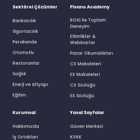
Sektörel Çözümler
Pisano Academy
ROXI ile Toplam
Bankacılık
Deneyim
Sigortacılık
Etkinlikler &
Perakende
Webinarlar
Otomotiv
Pazar Okumalıkları
Restoranlar
CX Makaleleri
Sağlık
EX Makaleleri
Enerji ve Altyapı
CX Sözlüğü
Eğitim
EX Sözlüğü
Kurumsal
Yasal Sayfalar
Hakkımızda
Güven Merkezi
İş Ortakları
KVKK