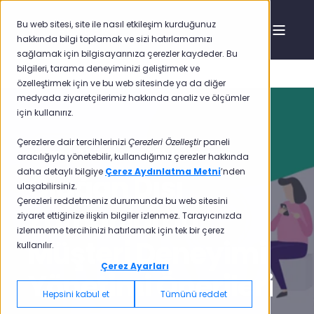
Bu web sitesi, site ile nasıl etkileşim kurduğunuz
hakkında bilgi toplamak ve sizi hatırlamamızı
sağlamak için bilgisayarınıza çerezler kaydeder. Bu
bilgileri, tarama deneyiminizi geliştirmek ve
özelleştirmek için ve bu web sitesinde ya da diğer
medyada ziyaretçilerimiz hakkında analiz ve ölçümler
için kullanırız.
Çerezlere dair tercihlerinizi
Çerezleri Özelleştir
paneli
Pisano
3 Eyl 2020 12:46:38
3 min read
aracılığıyla yönetebilir, kullandığımız çerezler hakkında
daha detaylı bilgiye
Çerez Aydınlatma Metni
’nden
Olağan Dışı
ulaşabilirsiniz.
Çerezleri reddetmeniz durumunda bu web sitesini
Zamanlarda
ziyaret ettiğinize ilişkin bilgiler izlenmez. Tarayıcınızda
izlenmeme tercihinizi hatırlamak için tek bir çerez
Müşteri Deneyimi
kullanılır.
Çerez Ayarları
Yönetimi Önerileri
Hepsini kabul et
Tümünü reddet