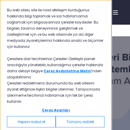
Bu web sitesi, site ile nasıl etkileşim kurduğunuz
hakkında bilgi toplamak ve sizi hatırlamamızı
sağlamak için bilgisayarınıza çerezler kaydeder. Bu
bilgileri, tarama deneyiminizi geliştirmek ve
özelleştirmek için ve bu web sitesinde ya da diğer
medyada ziyaretçilerimiz hakkında analiz ve ölçümler
için kullanırız.
Çerezlere dair tercihlerinizi
Çerezleri Özelleştir
paneli
Pisano
3 Eyl 2020 12:46:38
4 min read
aracılığıyla yönetebilir, kullandığımız çerezler hakkında
daha detaylı bilgiye
Çerez Aydınlatma Metni
’nden
Geri Bildirim
ulaşabilirsiniz.
Çerezleri reddetmeniz durumunda bu web sitesini
Sistemlerinin
ziyaret ettiğinize ilişkin bilgiler izlenmez. Tarayıcınızda
izlenmeme tercihinizi hatırlamak için tek bir çerez
Kullanım Alanları,
kullanılır.
Çerez Ayarları
2. Bölüm
Hepsini kabul et
Tümünü reddet