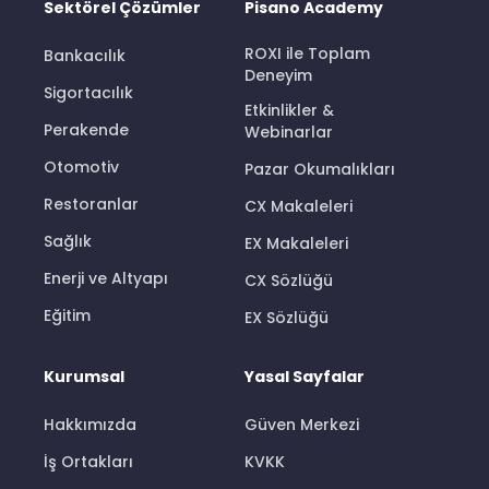
Sektörel Çözümler
Pisano Academy
ROXI ile Toplam
Bankacılık
Deneyim
Sigortacılık
Etkinlikler &
Perakende
Webinarlar
Otomotiv
Pazar Okumalıkları
Restoranlar
CX Makaleleri
Sağlık
EX Makaleleri
Enerji ve Altyapı
CX Sözlüğü
Eğitim
EX Sözlüğü
Kurumsal
Yasal Sayfalar
Hakkımızda
Güven Merkezi
İş Ortakları
KVKK