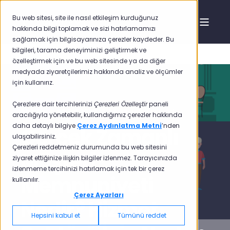
Bu web sitesi, site ile nasıl etkileşim kurduğunuz
hakkında bilgi toplamak ve sizi hatırlamamızı
sağlamak için bilgisayarınıza çerezler kaydeder. Bu
bilgileri, tarama deneyiminizi geliştirmek ve
özelleştirmek için ve bu web sitesinde ya da diğer
medyada ziyaretçilerimiz hakkında analiz ve ölçümler
için kullanırız.
Çerezlere dair tercihlerinizi
Çerezleri Özelleştir
paneli
Pisano
03.Eyl.2020 12:46:38
2 min read
aracılığıyla yönetebilir, kullandığımız çerezler hakkında
daha detaylı bilgiye
Çerez Aydınlatma Metni
’nden
Gerçek Zamanlı
ulaşabilirsiniz.
Çerezleri reddetmeniz durumunda bu web sitesini
Müşteri
ziyaret ettiğinize ilişkin bilgiler izlenmez. Tarayıcınızda
izlenmeme tercihinizi hatırlamak için tek bir çerez
Memnuniyeti
kullanılır.
Çerez Ayarları
Nedir? Hizmet
Hepsini kabul et
Tümünü reddet