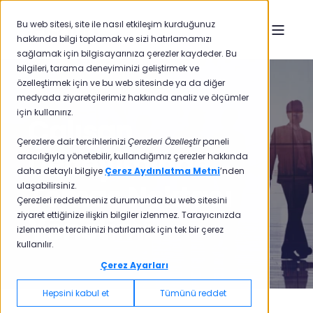
Bu web sitesi, site ile nasıl etkileşim kurduğunuz
hakkında bilgi toplamak ve sizi hatırlamamızı
sağlamak için bilgisayarınıza çerezler kaydeder. Bu
bilgileri, tarama deneyiminizi geliştirmek ve
özelleştirmek için ve bu web sitesinde ya da diğer
medyada ziyaretçilerimiz hakkında analiz ve ölçümler
için kullanırız.
Çalışan
Çerezlere dair tercihlerinizi
Çerezleri Özelleştir
paneli
Deneyiminde
aracılığıyla yönetebilir, kullandığımız çerezler hakkında
daha detaylı bilgiye
Çerez Aydınlatma Metni
’nden
Temas Noktası
ulaşabilirsiniz.
Çerezleri reddetmeniz durumunda bu web sitesini
ziyaret ettiğinize ilişkin bilgiler izlenmez. Tarayıcınızda
Yönetimi
izlenmeme tercihinizi hatırlamak için tek bir çerez
kullanılır.
Çerez Ayarları
Hepsini kabul et
Tümünü reddet