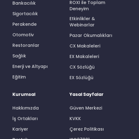
ROXI ile Toplam
Bankacılık
Deneyim
Sigortacılık
Etkinlikler &
Perakende
Webinarlar
Otomotiv
Pazar Okumalıkları
Restoranlar
CX Makaleleri
Sağlık
EX Makaleleri
Enerji ve Altyapı
CX Sözlüğü
Eğitim
EX Sözlüğü
Kurumsal
Yasal Sayfalar
Hakkımızda
Güven Merkezi
İş Ortakları
KVKK
Kariyer
Çerez Politikası