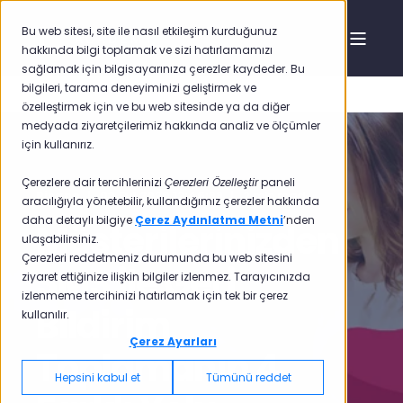
Bu web sitesi, site ile nasıl etkileşim kurduğunuz
hakkında bilgi toplamak ve sizi hatırlamamızı
sağlamak için bilgisayarınıza çerezler kaydeder. Bu
bilgileri, tarama deneyiminizi geliştirmek ve
özelleştirmek için ve bu web sitesinde ya da diğer
medyada ziyaretçilerimiz hakkında analiz ve ölçümler
için kullanırız.
Çerezlere dair tercihlerinizi
Çerezleri Özelleştir
paneli
Pisano
03.Eyl.2020 12:46:38
2 min read
aracılığıyla yönetebilir, kullandığımız çerezler hakkında
daha detaylı bilgiye
Çerez Aydınlatma Metni
’nden
Müşterilerinizden
ulaşabilirsiniz.
Çerezleri reddetmeniz durumunda bu web sitesini
SMS ile Geri
ziyaret ettiğinize ilişkin bilgiler izlenmez. Tarayıcınızda
izlenmeme tercihinizi hatırlamak için tek bir çerez
Bildirim
kullanılır.
Çerez Ayarları
Toplamanın 4
Hepsini kabul et
Tümünü reddet