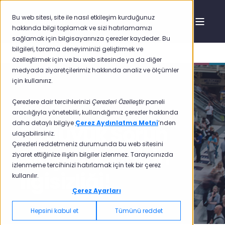
Bu web sitesi, site ile nasıl etkileşim kurduğunuz
hakkında bilgi toplamak ve sizi hatırlamamızı
sağlamak için bilgisayarınıza çerezler kaydeder. Bu
bilgileri, tarama deneyiminizi geliştirmek ve
özelleştirmek için ve bu web sitesinde ya da diğer
medyada ziyaretçilerimiz hakkında analiz ve ölçümler
için kullanırız.
Çerezlere dair tercihlerinizi
Çerezleri Özelleştir
paneli
1 Ağu 2016 10:40:00
1 min read
aracılığıyla yönetebilir, kullandığımız çerezler hakkında
daha detaylı bilgiye
Çerez Aydınlatma Metni
’nden
En Büyük Sorun
ulaşabilirsiniz.
Çerezleri reddetmeniz durumunda bu web sitesini
Müşterilerinizin
ziyaret ettiğinize ilişkin bilgiler izlenmez. Tarayıcınızda
izlenmeme tercihinizi hatırlamak için tek bir çerez
İlgisizliği!
kullanılır.
Çerez Ayarları
Hepsini kabul et
Tümünü reddet