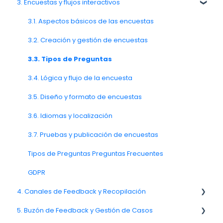
3. Encuestas y flujos interactivos
1.3. Navegación y espacio de trabajo
Equipos, unidades y organización
2.6. Notificaciones y preferencias del usuario
3.1. Aspectos básicos de las encuestas
3.2. Creación y gestión de encuestas
3.3. Tipos de Preguntas
3.4. Lógica y flujo de la encuesta
3.5. Diseño y formato de encuestas
3.6. Idiomas y localización
3.7. Pruebas y publicación de encuestas
Tipos de Preguntas Preguntas Frecuentes
GDPR
4. Canales de Feedback y Recopilación
5. Buzón de Feedback y Gestión de Casos
4.11. Entrega y rendimiento de canales