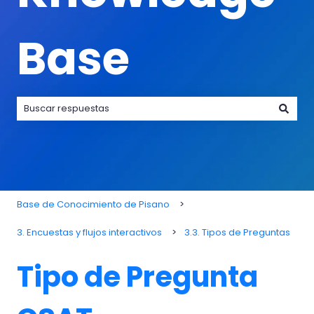
Base
No hay sugerencias porque el campo de búsqueda está va
Base de Conocimiento de Pisano
3. Encuestas y flujos interactivos
3.3. Tipos de Preguntas
Tipo de Pregunta