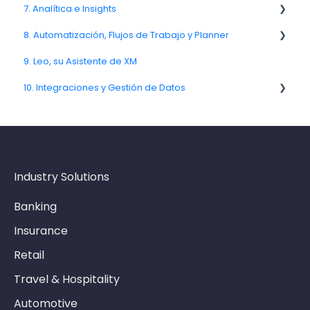
7. Analítica e Insights
Canal de Enlace
Spam
8. Automatización, Flujos de Trabajo y Planner
Comentario
7.6. Análisis de impulsores
9. Leo, su Asistente de XM
8.2. Reglas y escalamientos
10. Integraciones y Gestión de Datos
10.10. Modelo de datos y metadatos
Industry Solutions
Banking
Insurance
Retail
Travel & Hospitality
Automotive