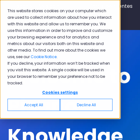
Español - México
Traducciones de Mostrar submen
Portal de clientes
This website stores cookies on your computer which
are used to collect information about how you interact
with this website and allow us to remember you. We
use this information in order to improve and customize
your browsing experience and for analytics and
metrics about our visitors both on this website and
other media. To find out more about the cookies we
use, see our
Cookie Notice
.
If you decline, your information won’t be tracked when
Welcome to
you visit this website. A single cookie will be used in
your browser to remember your preference not to be
tracked.
Cookies settings
Pisano
Accept All
Decline All
Knowledge